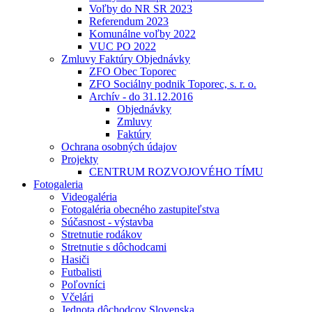
Voľby do NR SR 2023
Referendum 2023
Komunálne voľby 2022
VUC PO 2022
Zmluvy Faktúry Objednávky
ZFO Obec Toporec
ZFO Sociálny podnik Toporec, s. r. o.
Archív - do 31.12.2016
Objednávky
Zmluvy
Faktúry
Ochrana osobných údajov
Projekty
CENTRUM ROZVOJOVÉHO TÍMU
Fotogaleria
Videogaléria
Fotogaléria obecného zastupiteľstva
Súčasnost - výstavba
Stretnutie rodákov
Stretnutie s dôchodcami
Hasiči
Futbalisti
Poľovníci
Včelári
Jednota dôchodcov Slovenska