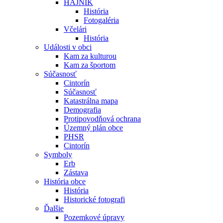
HÁJNIK
História
Fotogaléria
Včelári
História
Události v obci
Kam za kulturou
Kam za športom
Súčasnosť
Cintorín
Súčasnosť
Katastrálna mapa
Demografia
Protipovodňová ochrana
Územný plán obce
PHSR
Cintorín
Symboly
Erb
Zástava
História obce
História
Historické fotografi
Ďalšie
Pozemkové úpravy