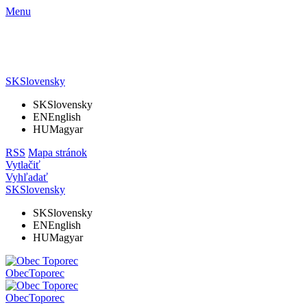
Menu
SK
Slovensky
SK
Slovensky
EN
English
HU
Magyar
RSS
Mapa stránok
Vytlačiť
Vyhľadať
SK
Slovensky
SK
Slovensky
EN
English
HU
Magyar
Obec
Toporec
Obec
Toporec