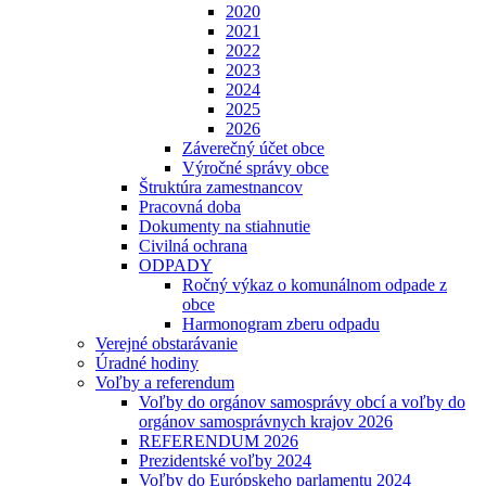
2020
2021
2022
2023
2024
2025
2026
Záverečný účet obce
Výročné správy obce
Štruktúra zamestnancov
Pracovná doba
Dokumenty na stiahnutie
Civilná ochrana
ODPADY
Ročný výkaz o komunálnom odpade z
obce
Harmonogram zberu odpadu
Verejné obstarávanie
Úradné hodiny
Voľby a referendum
Voľby do orgánov samosprávy obcí a voľby do
orgánov samosprávnych krajov 2026
REFERENDUM 2026
Prezidentské voľby 2024
Voľby do Európskeho parlamentu 2024