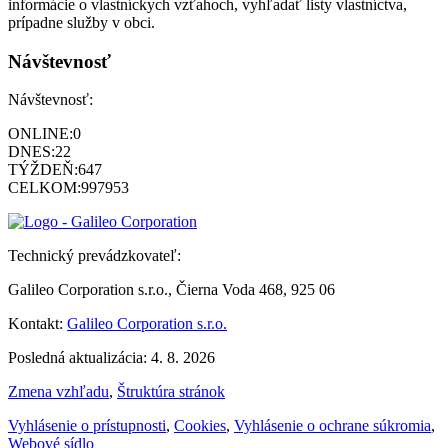
informácie o vlastníckych vzťahoch, vyhľadať listy vlastníctva,
prípadne služby v obci.
Návštevnosť
Návštevnosť:
ONLINE:
0
DNES:
22
TÝŽDEŇ:
647
CELKOM:
997953
Technický prevádzkovateľ:
Galileo Corporation s.r.o., Čierna Voda 468, 925 06
Kontakt:
Galileo Corporation s.r.o.
Posledná aktualizácia: 4. 8. 2026
Zmena vzhľadu
,
Štruktúra stránok
Vyhlásenie o prístupnosti
,
Cookies
,
Vyhlásenie o ochrane súkromia
,
Webové sídlo