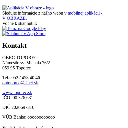
Sledujte informácie z nášho webu v
mobilnej aplikácii -
V OBRAZE.
Voľne k stiahnutiu:
Kontakt
OBEC TOPOREC
Námestie sv. Michala 76/2
059 95 Toporec
Tel.: 052 / 458 40 46
outoporec@slnet.sk
www.toporec.sk
IČO: 00 326 631
DIČ 2020697316
VÚB Banka: oooooooooooo