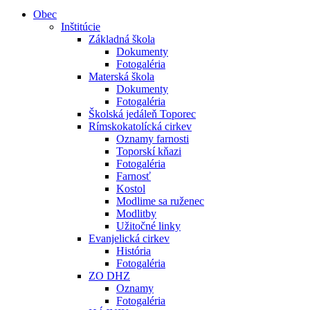
Obec
Inštitúcie
Základná škola
Dokumenty
Fotogaléria
Materská škola
Dokumenty
Fotogaléria
Školská jedáleň Toporec
Rímskokatolícká cirkev
Oznamy farnosti
Toporskí kňazi
Fotogaléria
Farnosť
Kostol
Modlime sa ruženec
Modlitby
Užitočné linky
Evanjelická cirkev
História
Fotogaléria
ZO DHZ
Oznamy
Fotogaléria