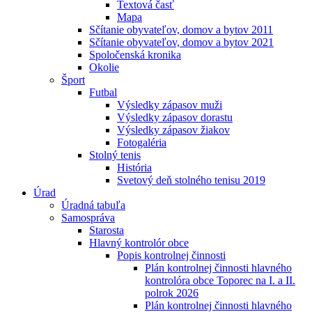
Textová časť
Mapa
Sčítanie obyvateľov, domov a bytov 2011
Sčítanie obyvateľov, domov a bytov 2021
Spoločenská kronika
Okolie
Šport
Futbal
Výsledky zápasov muži
Výsledky zápasov dorastu
Výsledky zápasov žiakov
Fotogaléria
Stolný tenis
História
Svetový deň stolného tenisu 2019
Úrad
Úradná tabuľa
Samospráva
Starosta
Hlavný kontrolór obce
Popis kontrolnej činnosti
Plán kontrolnej činnosti hlavného
kontrolóra obce Toporec na I. a II.
polrok 2026
Plán kontrolnej činnosti hlavného