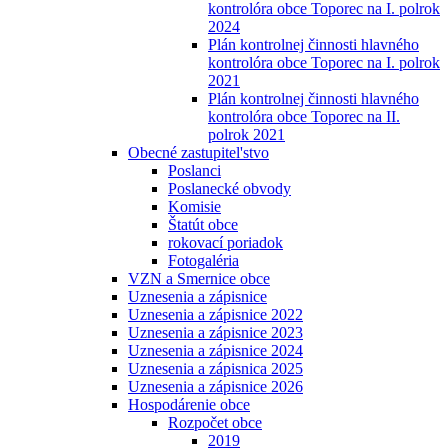
kontrolóra obce Toporec na I. polrok
2024
Plán kontrolnej činnosti hlavného
kontrolóra obce Toporec na I. polrok
2021
Plán kontrolnej činnosti hlavného
kontrolóra obce Toporec na II.
polrok 2021
Obecné zastupitel'stvo
Poslanci
Poslanecké obvody
Komisie
Štatút obce
rokovací poriadok
Fotogaléria
VZN a Smernice obce
Uznesenia a zápisnice
Uznesenia a zápisnice 2022
Uznesenia a zápisnice 2023
Uznesenia a zápisnice 2024
Uznesenia a zápisnica 2025
Uznesenia a zápisnice 2026
Hospodárenie obce
Rozpočet obce
2019