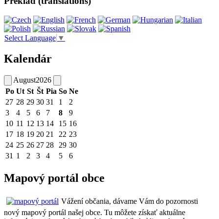
Preklad (translations)
Select Language
▼
Kalendár
August
2026
Po
Ut
St
Št
Pia
So
Ne
27
28
29
30
31
1
2
3
4
5
6
7
8
9
10
11
12
13
14
15
16
17
18
19
20
21
22
23
24
25
26
27
28
29
30
31
1
2
3
4
5
6
Mapový portál obce
Vážení občania, dávame Vám do pozornosti
nový mapový portál našej obce. Tu môžete získať aktuálne