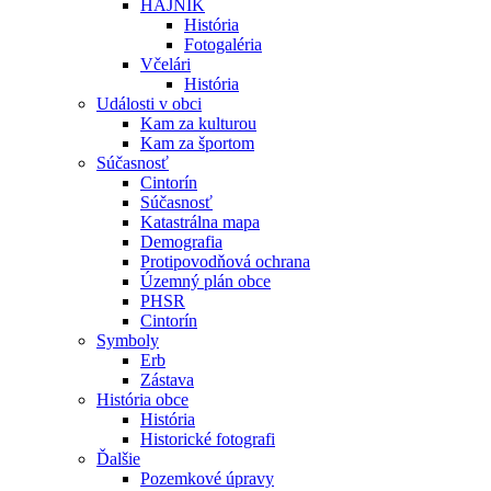
HÁJNIK
História
Fotogaléria
Včelári
História
Události v obci
Kam za kulturou
Kam za športom
Súčasnosť
Cintorín
Súčasnosť
Katastrálna mapa
Demografia
Protipovodňová ochrana
Územný plán obce
PHSR
Cintorín
Symboly
Erb
Zástava
História obce
História
Historické fotografi
Ďalšie
Pozemkové úpravy