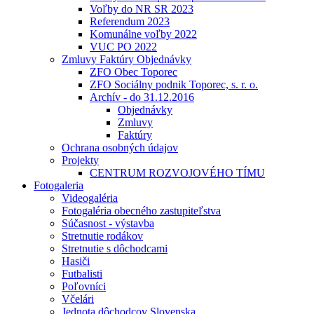
Voľby do NR SR 2023
Referendum 2023
Komunálne voľby 2022
VUC PO 2022
Zmluvy Faktúry Objednávky
ZFO Obec Toporec
ZFO Sociálny podnik Toporec, s. r. o.
Archív - do 31.12.2016
Objednávky
Zmluvy
Faktúry
Ochrana osobných údajov
Projekty
CENTRUM ROZVOJOVÉHO TÍMU
Fotogaleria
Videogaléria
Fotogaléria obecného zastupiteľstva
Súčasnost - výstavba
Stretnutie rodákov
Stretnutie s dôchodcami
Hasiči
Futbalisti
Poľovníci
Včelári
Jednota dôchodcov Slovenska