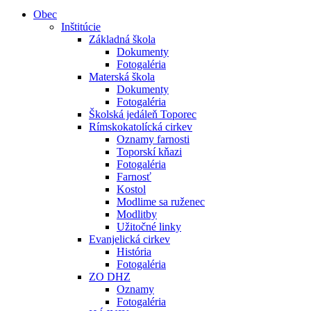
Obec
Inštitúcie
Základná škola
Dokumenty
Fotogaléria
Materská škola
Dokumenty
Fotogaléria
Školská jedáleň Toporec
Rímskokatolícká cirkev
Oznamy farnosti
Toporskí kňazi
Fotogaléria
Farnosť
Kostol
Modlime sa ruženec
Modlitby
Užitočné linky
Evanjelická cirkev
História
Fotogaléria
ZO DHZ
Oznamy
Fotogaléria