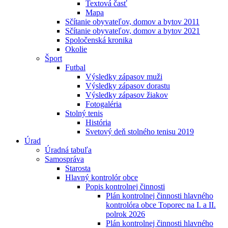
Textová časť
Mapa
Sčítanie obyvateľov, domov a bytov 2011
Sčítanie obyvateľov, domov a bytov 2021
Spoločenská kronika
Okolie
Šport
Futbal
Výsledky zápasov muži
Výsledky zápasov dorastu
Výsledky zápasov žiakov
Fotogaléria
Stolný tenis
História
Svetový deň stolného tenisu 2019
Úrad
Úradná tabuľa
Samospráva
Starosta
Hlavný kontrolór obce
Popis kontrolnej činnosti
Plán kontrolnej činnosti hlavného
kontrolóra obce Toporec na I. a II.
polrok 2026
Plán kontrolnej činnosti hlavného