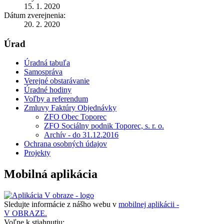
15. 1. 2020
Dátum zverejnenia:
20. 2. 2020
Úrad
Úradná tabuľa
Samospráva
Verejné obstarávanie
Úradné hodiny
Voľby a referendum
Zmluvy Faktúry Objednávky
ZFO Obec Toporec
ZFO Sociálny podnik Toporec, s. r. o.
Archív - do 31.12.2016
Ochrana osobných údajov
Projekty
Mobilná aplikácia
Sledujte informácie z nášho webu v
mobilnej aplikácii -
V OBRAZE.
Voľne k stiahnutiu: