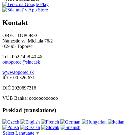
Kontakt
OBEC TOPOREC
Námestie sv. Michala 76/2
059 95 Toporec
Tel.: 052 / 458 40 46
outoporec@slnet.sk
www.toporec.sk
IČO: 00 326 631
DIČ 2020697316
VÚB Banka: oooooooooooo
Preklad (translations)
Select Language
▼