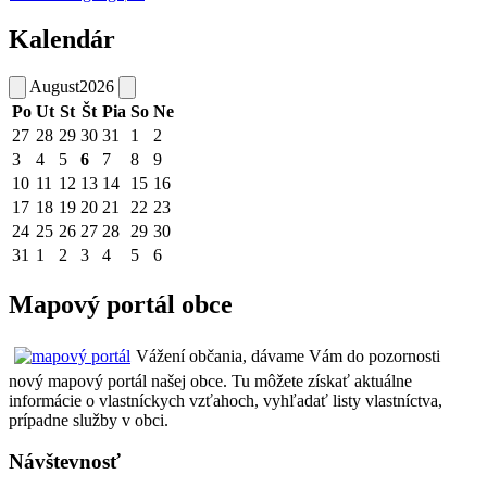
Kalendár
August
2026
Po
Ut
St
Št
Pia
So
Ne
27
28
29
30
31
1
2
3
4
5
6
7
8
9
10
11
12
13
14
15
16
17
18
19
20
21
22
23
24
25
26
27
28
29
30
31
1
2
3
4
5
6
Mapový portál obce
Vážení občania, dávame Vám do pozornosti
nový mapový portál našej obce. Tu môžete získať aktuálne
informácie o vlastníckych vzťahoch, vyhľadať listy vlastníctva,
prípadne služby v obci.
Návštevnosť