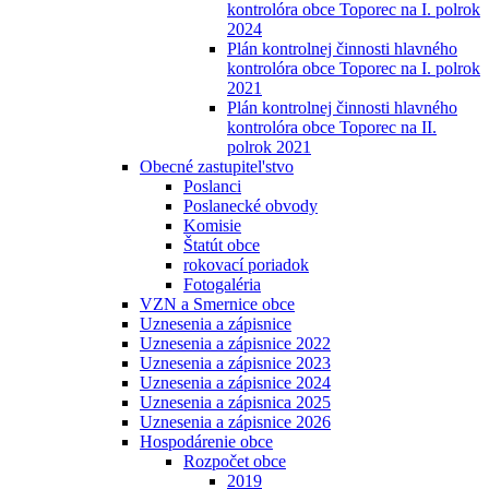
kontrolóra obce Toporec na I. polrok
2024
Plán kontrolnej činnosti hlavného
kontrolóra obce Toporec na I. polrok
2021
Plán kontrolnej činnosti hlavného
kontrolóra obce Toporec na II.
polrok 2021
Obecné zastupitel'stvo
Poslanci
Poslanecké obvody
Komisie
Štatút obce
rokovací poriadok
Fotogaléria
VZN a Smernice obce
Uznesenia a zápisnice
Uznesenia a zápisnice 2022
Uznesenia a zápisnice 2023
Uznesenia a zápisnice 2024
Uznesenia a zápisnica 2025
Uznesenia a zápisnice 2026
Hospodárenie obce
Rozpočet obce
2019