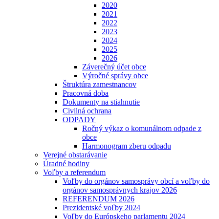
2020
2021
2022
2023
2024
2025
2026
Záverečný účet obce
Výročné správy obce
Štruktúra zamestnancov
Pracovná doba
Dokumenty na stiahnutie
Civilná ochrana
ODPADY
Ročný výkaz o komunálnom odpade z
obce
Harmonogram zberu odpadu
Verejné obstarávanie
Úradné hodiny
Voľby a referendum
Voľby do orgánov samosprávy obcí a voľby do
orgánov samosprávnych krajov 2026
REFERENDUM 2026
Prezidentské voľby 2024
Voľby do Európskeho parlamentu 2024