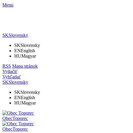
Menu
SK
Slovensky
SK
Slovensky
EN
English
HU
Magyar
RSS
Mapa stránok
Vytlačiť
Vyhľadať
SK
Slovensky
SK
Slovensky
EN
English
HU
Magyar
Obec
Toporec
Obec
Toporec