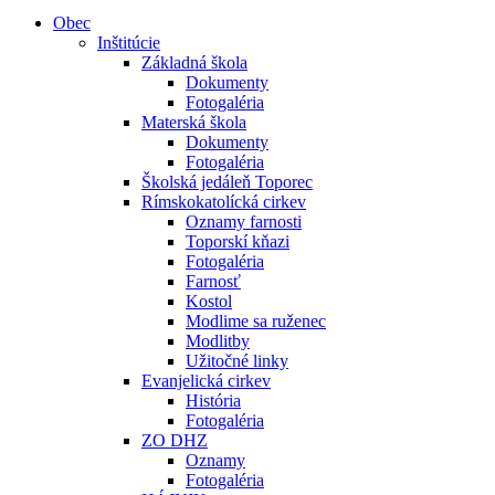
Obec
Inštitúcie
Základná škola
Dokumenty
Fotogaléria
Materská škola
Dokumenty
Fotogaléria
Školská jedáleň Toporec
Rímskokatolícká cirkev
Oznamy farnosti
Toporskí kňazi
Fotogaléria
Farnosť
Kostol
Modlime sa ruženec
Modlitby
Užitočné linky
Evanjelická cirkev
História
Fotogaléria
ZO DHZ
Oznamy
Fotogaléria