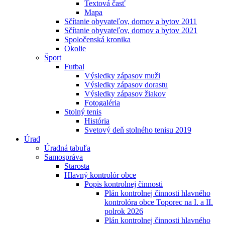
Textová časť
Mapa
Sčítanie obyvateľov, domov a bytov 2011
Sčítanie obyvateľov, domov a bytov 2021
Spoločenská kronika
Okolie
Šport
Futbal
Výsledky zápasov muži
Výsledky zápasov dorastu
Výsledky zápasov žiakov
Fotogaléria
Stolný tenis
História
Svetový deň stolného tenisu 2019
Úrad
Úradná tabuľa
Samospráva
Starosta
Hlavný kontrolór obce
Popis kontrolnej činnosti
Plán kontrolnej činnosti hlavného
kontrolóra obce Toporec na I. a II.
polrok 2026
Plán kontrolnej činnosti hlavného