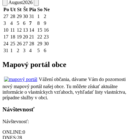
August
2026
Po
Ut
St
Št
Pia
So
Ne
27
28
29
30
31
1
2
3
4
5
6
7
8
9
10
11
12
13
14
15
16
17
18
19
20
21
22
23
24
25
26
27
28
29
30
31
1
2
3
4
5
6
Mapový portál obce
Vážení občania, dávame Vám do pozornosti
nový mapový portál našej obce. Tu môžete získať aktuálne
informácie o vlastníckych vzťahoch, vyhľadať listy vlastníctva,
prípadne služby v obci.
Návštevnosť
Návštevnosť:
ONLINE:
0
DNES:
28