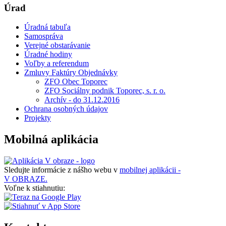
Úrad
Úradná tabuľa
Samospráva
Verejné obstarávanie
Úradné hodiny
Voľby a referendum
Zmluvy Faktúry Objednávky
ZFO Obec Toporec
ZFO Sociálny podnik Toporec, s. r. o.
Archív - do 31.12.2016
Ochrana osobných údajov
Projekty
Mobilná aplikácia
Sledujte informácie z nášho webu v
mobilnej aplikácii -
V OBRAZE.
Voľne k stiahnutiu: