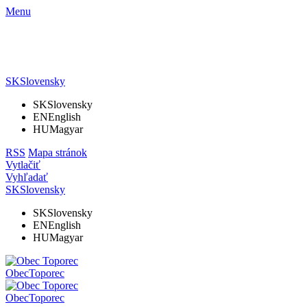
Menu
SK
Slovensky
SK
Slovensky
EN
English
HU
Magyar
RSS
Mapa stránok
Vytlačiť
Vyhľadať
SK
Slovensky
SK
Slovensky
EN
English
HU
Magyar
Obec
Toporec
Obec
Toporec