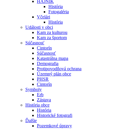
HÁJNIK
História
Fotogaléria
Včelári
História
Události v obci
Kam za kulturou
Kam za športom
Súčasnosť
Cintorín
Súčasnosť
Katastrálna mapa
Demografia
Protipovodňová ochrana
Územný plán obce
PHSR
Cintorín
Symboly
Erb
Zástava
História obce
História
Historické fotografi
Ďalšie
Pozemkové úpravy