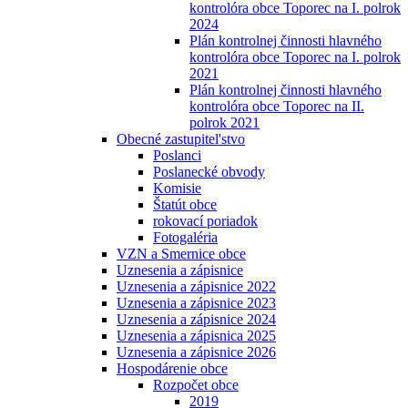
kontrolóra obce Toporec na I. polrok
2024
Plán kontrolnej činnosti hlavného
kontrolóra obce Toporec na I. polrok
2021
Plán kontrolnej činnosti hlavného
kontrolóra obce Toporec na II.
polrok 2021
Obecné zastupitel'stvo
Poslanci
Poslanecké obvody
Komisie
Štatút obce
rokovací poriadok
Fotogaléria
VZN a Smernice obce
Uznesenia a zápisnice
Uznesenia a zápisnice 2022
Uznesenia a zápisnice 2023
Uznesenia a zápisnice 2024
Uznesenia a zápisnica 2025
Uznesenia a zápisnice 2026
Hospodárenie obce
Rozpočet obce
2019