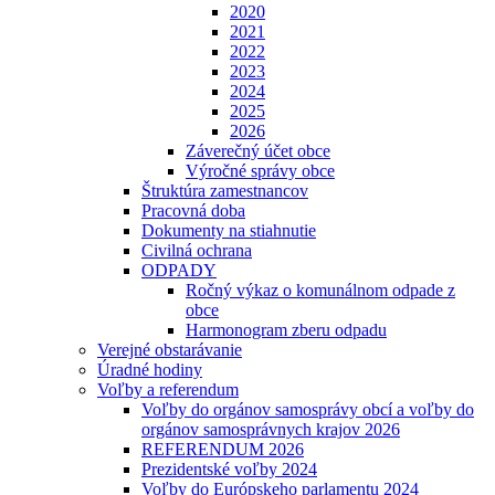
2020
2021
2022
2023
2024
2025
2026
Záverečný účet obce
Výročné správy obce
Štruktúra zamestnancov
Pracovná doba
Dokumenty na stiahnutie
Civilná ochrana
ODPADY
Ročný výkaz o komunálnom odpade z
obce
Harmonogram zberu odpadu
Verejné obstarávanie
Úradné hodiny
Voľby a referendum
Voľby do orgánov samosprávy obcí a voľby do
orgánov samosprávnych krajov 2026
REFERENDUM 2026
Prezidentské voľby 2024
Voľby do Európskeho parlamentu 2024