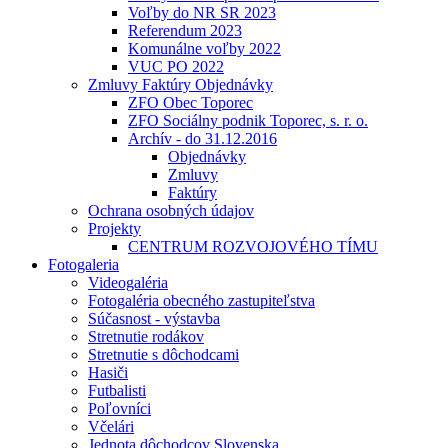
Voľby do NR SR 2023
Referendum 2023
Komunálne voľby 2022
VUC PO 2022
Zmluvy Faktúry Objednávky
ZFO Obec Toporec
ZFO Sociálny podnik Toporec, s. r. o.
Archív - do 31.12.2016
Objednávky
Zmluvy
Faktúry
Ochrana osobných údajov
Projekty
CENTRUM ROZVOJOVÉHO TÍMU
Fotogaleria
Videogaléria
Fotogaléria obecného zastupiteľstva
Súčasnost - výstavba
Stretnutie rodákov
Stretnutie s dôchodcami
Hasiči
Futbalisti
Poľovníci
Včelári
Jednota dôchodcov Slovenska