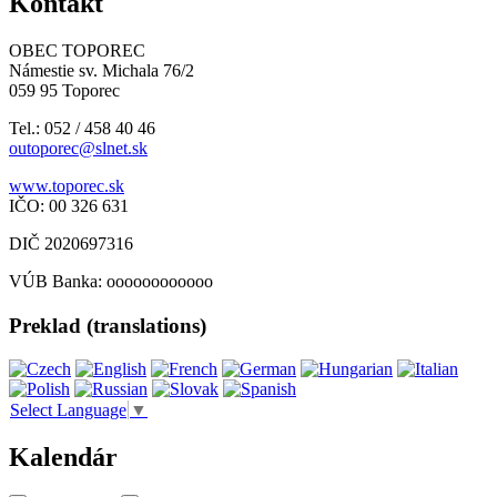
Kontakt
OBEC TOPOREC
Námestie sv. Michala 76/2
059 95 Toporec
Tel.: 052 / 458 40 46
outoporec@slnet.sk
www.toporec.sk
IČO: 00 326 631
DIČ 2020697316
VÚB Banka: oooooooooooo
Preklad (translations)
Select Language
▼
Kalendár