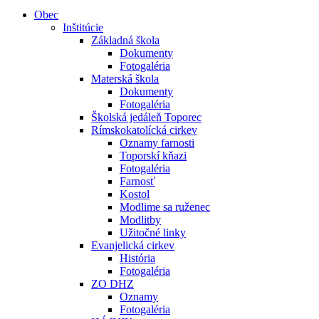
Obec
Inštitúcie
Základná škola
Dokumenty
Fotogaléria
Materská škola
Dokumenty
Fotogaléria
Školská jedáleň Toporec
Rímskokatolícká cirkev
Oznamy farnosti
Toporskí kňazi
Fotogaléria
Farnosť
Kostol
Modlime sa ruženec
Modlitby
Užitočné linky
Evanjelická cirkev
História
Fotogaléria
ZO DHZ
Oznamy
Fotogaléria