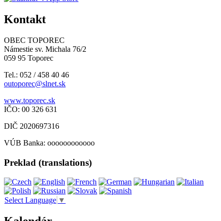
Kontakt
OBEC TOPOREC
Námestie sv. Michala 76/2
059 95 Toporec
Tel.: 052 / 458 40 46
outoporec@slnet.sk
www.toporec.sk
IČO: 00 326 631
DIČ 2020697316
VÚB Banka: oooooooooooo
Preklad (translations)
Select Language
▼
Kalendár