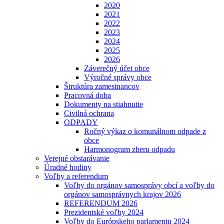
2020
2021
2022
2023
2024
2025
2026
Záverečný účet obce
Výročné správy obce
Štruktúra zamestnancov
Pracovná doba
Dokumenty na stiahnutie
Civilná ochrana
ODPADY
Ročný výkaz o komunálnom odpade z
obce
Harmonogram zberu odpadu
Verejné obstarávanie
Úradné hodiny
Voľby a referendum
Voľby do orgánov samosprávy obcí a voľby do
orgánov samosprávnych krajov 2026
REFERENDUM 2026
Prezidentské voľby 2024
Voľby do Európskeho parlamentu 2024