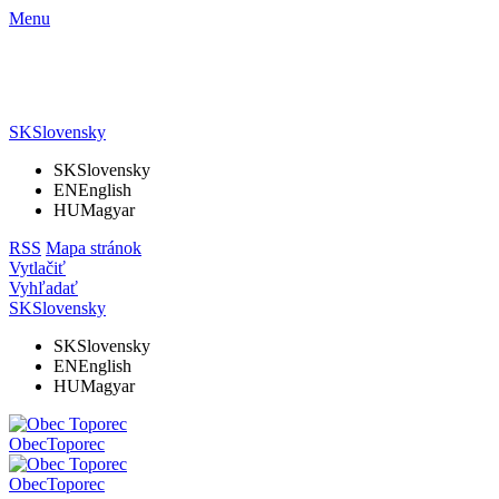
Menu
SK
Slovensky
SK
Slovensky
EN
English
HU
Magyar
RSS
Mapa stránok
Vytlačiť
Vyhľadať
SK
Slovensky
SK
Slovensky
EN
English
HU
Magyar
Obec
Toporec
Obec
Toporec