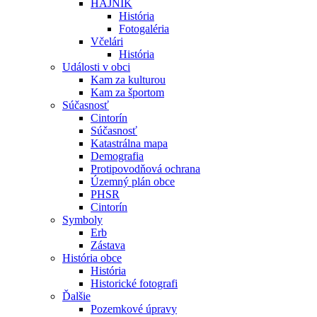
HÁJNIK
História
Fotogaléria
Včelári
História
Události v obci
Kam za kulturou
Kam za športom
Súčasnosť
Cintorín
Súčasnosť
Katastrálna mapa
Demografia
Protipovodňová ochrana
Územný plán obce
PHSR
Cintorín
Symboly
Erb
Zástava
História obce
História
Historické fotografi
Ďalšie
Pozemkové úpravy