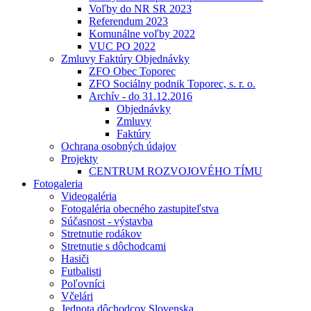
Voľby do NR SR 2023
Referendum 2023
Komunálne voľby 2022
VUC PO 2022
Zmluvy Faktúry Objednávky
ZFO Obec Toporec
ZFO Sociálny podnik Toporec, s. r. o.
Archív - do 31.12.2016
Objednávky
Zmluvy
Faktúry
Ochrana osobných údajov
Projekty
CENTRUM ROZVOJOVÉHO TÍMU
Fotogaleria
Videogaléria
Fotogaléria obecného zastupiteľstva
Súčasnost - výstavba
Stretnutie rodákov
Stretnutie s dôchodcami
Hasiči
Futbalisti
Poľovníci
Včelári
Jednota dôchodcov Slovenska