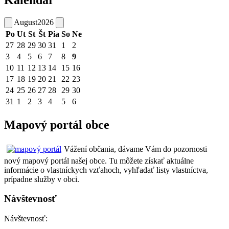
August
2026
Po
Ut
St
Št
Pia
So
Ne
27
28
29
30
31
1
2
3
4
5
6
7
8
9
10
11
12
13
14
15
16
17
18
19
20
21
22
23
24
25
26
27
28
29
30
31
1
2
3
4
5
6
Mapový portál obce
Vážení občania, dávame Vám do pozornosti
nový mapový portál našej obce. Tu môžete získať aktuálne
informácie o vlastníckych vzťahoch, vyhľadať listy vlastníctva,
prípadne služby v obci.
Návštevnosť
Návštevnosť: