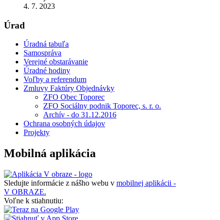
4. 7. 2023
Úrad
Úradná tabuľa
Samospráva
Verejné obstarávanie
Úradné hodiny
Voľby a referendum
Zmluvy Faktúry Objednávky
ZFO Obec Toporec
ZFO Sociálny podnik Toporec, s. r. o.
Archív - do 31.12.2016
Ochrana osobných údajov
Projekty
Mobilná aplikácia
Sledujte informácie z nášho webu v
mobilnej aplikácii -
V OBRAZE.
Voľne k stiahnutiu: