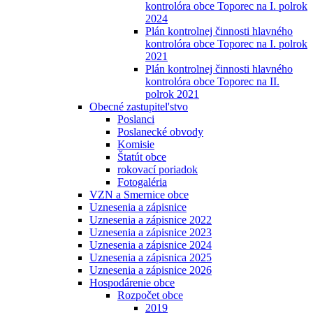
kontrolóra obce Toporec na I. polrok
2024
Plán kontrolnej činnosti hlavného
kontrolóra obce Toporec na I. polrok
2021
Plán kontrolnej činnosti hlavného
kontrolóra obce Toporec na II.
polrok 2021
Obecné zastupitel'stvo
Poslanci
Poslanecké obvody
Komisie
Štatút obce
rokovací poriadok
Fotogaléria
VZN a Smernice obce
Uznesenia a zápisnice
Uznesenia a zápisnice 2022
Uznesenia a zápisnice 2023
Uznesenia a zápisnice 2024
Uznesenia a zápisnica 2025
Uznesenia a zápisnice 2026
Hospodárenie obce
Rozpočet obce
2019