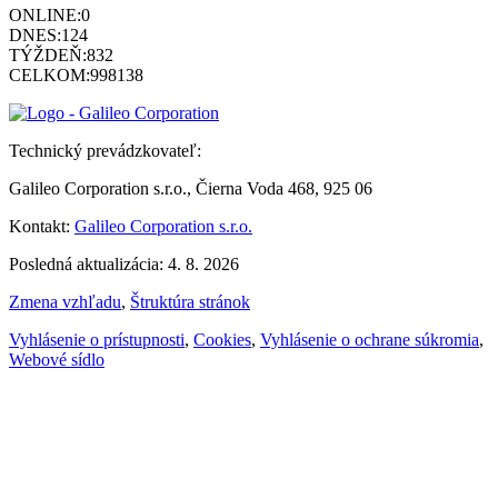
ONLINE:
0
DNES:
124
TÝŽDEŇ:
832
CELKOM:
998138
Technický prevádzkovateľ:
Galileo Corporation s.r.o., Čierna Voda 468, 925 06
Kontakt:
Galileo Corporation s.r.o.
Posledná aktualizácia: 4. 8. 2026
Zmena vzhľadu
,
Štruktúra stránok
Vyhlásenie o prístupnosti
,
Cookies
,
Vyhlásenie o ochrane súkromia
,
Webové sídlo