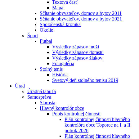
Textová časť
Mapa
Sčítanie obyvateľov, domov a bytov 2011
Sčítanie obyvateľov, domov a bytov 2021
Spoločenská kronika
Okolie
Šport
Futbal
Výsledky zápasov muži
Výsledky zápasov dorastu
Výsledky zápasov žiakov
Fotogaléria
Stolný tenis
História
Svetový deň stolného tenisu 2019
Úrad
Úradná tabuľa
Samospráva
Starosta
Hlavný kontrolór obce
Popis kontrolnej činnosti
Plán kontrolnej činnosti hlavného
kontrolóra obce Toporec na I. a II.
polrok 2026
Plán kontrolnej činnosti hlavného