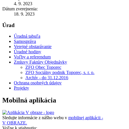
4. 9. 2023
Dátum zverejnenia:
18. 9. 2023
Úrad
Úradná tabuľa
Samospráva
Verejné obstarávanie
Úradné hodiny
Voľby a referendum
Zmluvy Faktúry Objednávky
ZFO Obec Toporec
ZFO Sociálny podnik Toporec, s. r. o.
Archív - do 31.12.2016
Ochrana osobných údajov
Projekty
Mobilná aplikácia
Sledujte informácie z nášho webu v
mobilnej aplikácii -
V OBRAZE.
Voľne k stiahnutiu: