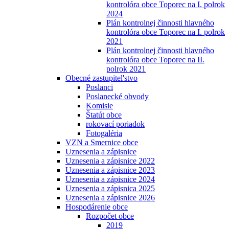
kontrolóra obce Toporec na I. polrok
2024
Plán kontrolnej činnosti hlavného
kontrolóra obce Toporec na I. polrok
2021
Plán kontrolnej činnosti hlavného
kontrolóra obce Toporec na II.
polrok 2021
Obecné zastupitel'stvo
Poslanci
Poslanecké obvody
Komisie
Štatút obce
rokovací poriadok
Fotogaléria
VZN a Smernice obce
Uznesenia a zápisnice
Uznesenia a zápisnice 2022
Uznesenia a zápisnice 2023
Uznesenia a zápisnice 2024
Uznesenia a zápisnica 2025
Uznesenia a zápisnice 2026
Hospodárenie obce
Rozpočet obce
2019