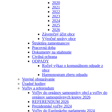
2020
2021
2022
2023
2024
2025
2026
Záverečný účet obce
Výročné správy obce
Štruktúra zamestnancov
Pracovná doba
Dokumenty na stiahnutie
Civilná ochrana
ODPADY
Ročný výkaz o komunálnom odpade z
obce
Harmonogram zberu odpadu
Verejné obstarávanie
Úradné hodiny
Voľby a referendum
Voľby do orgánov samosprávy obcí a voľby do
orgánov samosprávnych krajov 2026
REFERENDUM 2026
Prezidentské voľby 2024
Voľby do Európskeho parlamentu 2024