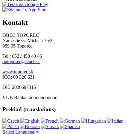
Kontakt
OBEC TOPOREC
Námestie sv. Michala 76/2
059 95 Toporec
Tel.: 052 / 458 40 46
outoporec@slnet.sk
www.toporec.sk
IČO: 00 326 631
DIČ 2020697316
VÚB Banka: oooooooooooo
Preklad (translations)
Select Language
▼