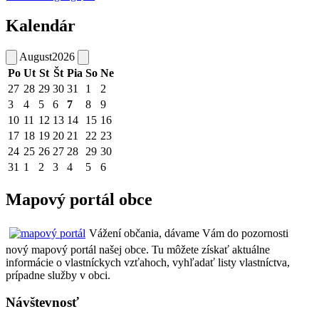
Kalendár
August
2026
Po
Ut
St
Št
Pia
So
Ne
27
28
29
30
31
1
2
3
4
5
6
7
8
9
10
11
12
13
14
15
16
17
18
19
20
21
22
23
24
25
26
27
28
29
30
31
1
2
3
4
5
6
Mapový portál obce
Vážení občania, dávame Vám do pozornosti
nový mapový portál našej obce. Tu môžete získať aktuálne
informácie o vlastníckych vzťahoch, vyhľadať listy vlastníctva,
prípadne služby v obci.
Návštevnosť