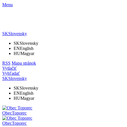
Menu
SK
Slovensky
SK
Slovensky
EN
English
HU
Magyar
RSS
Mapa stránok
Vytlačiť
Vyhľadať
SK
Slovensky
SK
Slovensky
EN
English
HU
Magyar
Obec
Toporec
Obec
Toporec