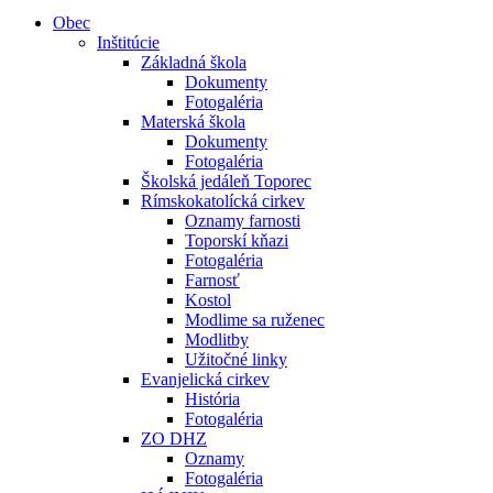
Obec
Inštitúcie
Základná škola
Dokumenty
Fotogaléria
Materská škola
Dokumenty
Fotogaléria
Školská jedáleň Toporec
Rímskokatolícká cirkev
Oznamy farnosti
Toporskí kňazi
Fotogaléria
Farnosť
Kostol
Modlime sa ruženec
Modlitby
Užitočné linky
Evanjelická cirkev
História
Fotogaléria
ZO DHZ
Oznamy
Fotogaléria