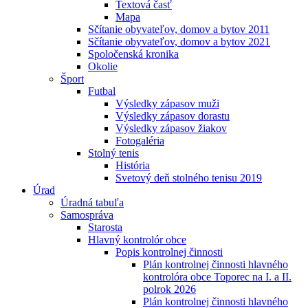
Textová časť
Mapa
Sčítanie obyvateľov, domov a bytov 2011
Sčítanie obyvateľov, domov a bytov 2021
Spoločenská kronika
Okolie
Šport
Futbal
Výsledky zápasov muži
Výsledky zápasov dorastu
Výsledky zápasov žiakov
Fotogaléria
Stolný tenis
História
Svetový deň stolného tenisu 2019
Úrad
Úradná tabuľa
Samospráva
Starosta
Hlavný kontrolór obce
Popis kontrolnej činnosti
Plán kontrolnej činnosti hlavného
kontrolóra obce Toporec na I. a II.
polrok 2026
Plán kontrolnej činnosti hlavného