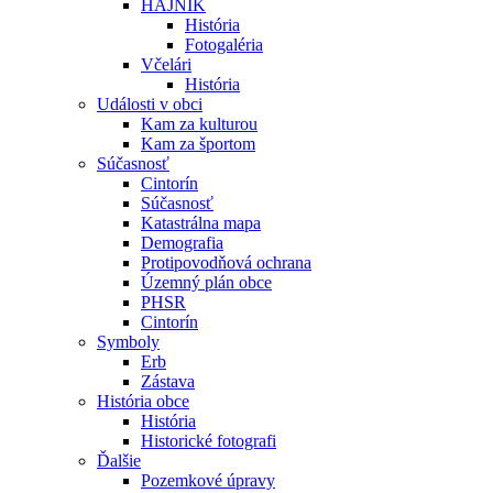
HÁJNIK
História
Fotogaléria
Včelári
História
Události v obci
Kam za kulturou
Kam za športom
Súčasnosť
Cintorín
Súčasnosť
Katastrálna mapa
Demografia
Protipovodňová ochrana
Územný plán obce
PHSR
Cintorín
Symboly
Erb
Zástava
História obce
História
Historické fotografi
Ďalšie
Pozemkové úpravy