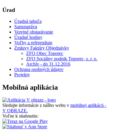
Úrad
Úradná tabuľa
Samospráva
Verejné obstarávanie
Úradné hodiny
Voľby a referendum
Zmluvy Faktúry Objednávky
ZFO Obec Toporec
ZFO Sociálny podnik Toporec, s. r. o.
Archív - do 31.12.2016
Ochrana osobných údajov
Projekty
Mobilná aplikácia
Sledujte informácie z nášho webu v
mobilnej aplikácii -
V OBRAZE.
Voľne k stiahnutiu: