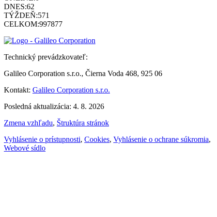
DNES:
62
TÝŽDEŇ:
571
CELKOM:
997877
Technický prevádzkovateľ:
Galileo Corporation s.r.o., Čierna Voda 468, 925 06
Kontakt:
Galileo Corporation s.r.o.
Posledná aktualizácia: 4. 8. 2026
Zmena vzhľadu
,
Štruktúra stránok
Vyhlásenie o prístupnosti
,
Cookies
,
Vyhlásenie o ochrane súkromia
,
Webové sídlo