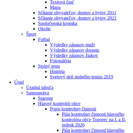
Textová časť
Mapa
Sčítanie obyvateľov, domov a bytov 2011
Sčítanie obyvateľov, domov a bytov 2021
Spoločenská kronika
Okolie
Šport
Futbal
Výsledky zápasov muži
Výsledky zápasov dorastu
Výsledky zápasov žiakov
Fotogaléria
Stolný tenis
História
Svetový deň stolného tenisu 2019
Úrad
Úradná tabuľa
Samospráva
Starosta
Hlavný kontrolór obce
Popis kontrolnej činnosti
Plán kontrolnej činnosti hlavného
kontrolóra obce Toporec na I. a II.
polrok 2026
Plán kontrolnej činnosti hlavného