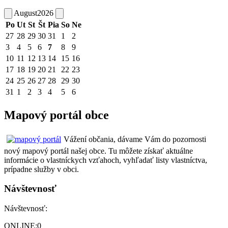
August
2026
Po
Ut
St
Št
Pia
So
Ne
27
28
29
30
31
1
2
3
4
5
6
7
8
9
10
11
12
13
14
15
16
17
18
19
20
21
22
23
24
25
26
27
28
29
30
31
1
2
3
4
5
6
Mapový portál obce
Vážení občania, dávame Vám do pozornosti
nový mapový portál našej obce. Tu môžete získať aktuálne
informácie o vlastníckych vzťahoch, vyhľadať listy vlastníctva,
prípadne služby v obci.
Návštevnosť
Návštevnosť:
ONLINE:
0