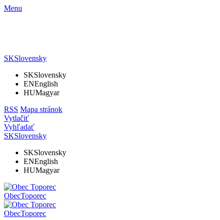
Menu
SK
Slovensky
SK
Slovensky
EN
English
HU
Magyar
RSS
Mapa stránok
Vytlačiť
Vyhľadať
SK
Slovensky
SK
Slovensky
EN
English
HU
Magyar
Obec
Toporec
Obec
Toporec