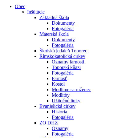
Obec
Inštitúcie
Základná škola
Dokumenty
Fotogaléria
Materská škola
Dokumenty
Fotogaléria
Školská jedáleň Toporec
Rímskokatolícká cirkev
Oznamy farnosti
Toporskí kňazi
Fotogaléria
Farnosť
Kostol
Modlime sa ruženec
Modlitby
Užitočné linky
Evanjelická cirkev
História
Fotogaléria
ZO DHZ
Oznamy
Fotogaléria