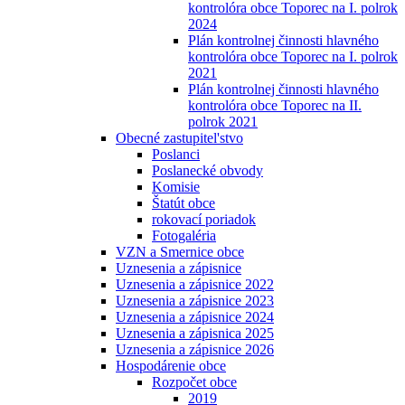
kontrolóra obce Toporec na I. polrok
2024
Plán kontrolnej činnosti hlavného
kontrolóra obce Toporec na I. polrok
2021
Plán kontrolnej činnosti hlavného
kontrolóra obce Toporec na II.
polrok 2021
Obecné zastupitel'stvo
Poslanci
Poslanecké obvody
Komisie
Štatút obce
rokovací poriadok
Fotogaléria
VZN a Smernice obce
Uznesenia a zápisnice
Uznesenia a zápisnice 2022
Uznesenia a zápisnice 2023
Uznesenia a zápisnice 2024
Uznesenia a zápisnica 2025
Uznesenia a zápisnice 2026
Hospodárenie obce
Rozpočet obce
2019