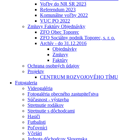
Voľby do NR SR 2023
Referendum 2023
Komunálne voľby 2022
VUC PO 2022
Zmluvy Faktúry Objednávky
ZFO Obec Toporec
ZFO Sociálny podnik Toporec, s. r. o.
Archív - do 31.12.2016
Objednávky
Zmluvy
Faktúry
Ochrana osobných údajov
Projekty
CENTRUM ROZVOJOVÉHO TÍMU
Fotogaleria
Videogaléria
Fotogaléria obecného zastupiteľstva
Súčasnost - výstavba
Stretnutie rodákov
Stretnutie s dôchodcami
Hasiči
Futbalisti
Poľovníci
Včelári
Jednota dôchodcov Slovenska