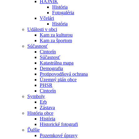
HÁJNIK
História
Fotogaléria
Včelári
História
Události v obci
Kam za kulturou
Kam za športom
Súčasnosť
Cintorín
Súčasnosť
Katastrálna mapa
Demografia
Protipovodňová ochrana
Územný plán obce
PHSR
Cintorín
Symboly
Erb
Zástava
História obce
História
Historické fotografi
Ďalšie
Pozemkové úpravy