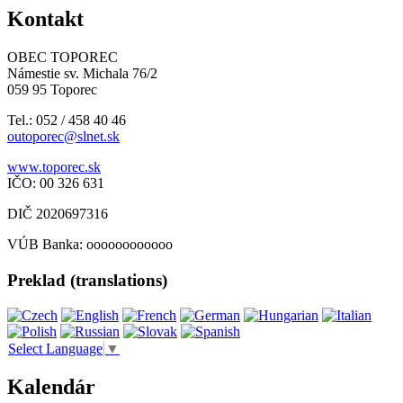
Kontakt
OBEC TOPOREC
Námestie sv. Michala 76/2
059 95 Toporec
Tel.: 052 / 458 40 46
outoporec@slnet.sk
www.toporec.sk
IČO: 00 326 631
DIČ 2020697316
VÚB Banka: oooooooooooo
Preklad (translations)
Select Language
▼
Kalendár