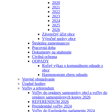
2020
2021
2022
2023
2024
2025
2026
Záverečný účet obce
Výročné správy obce
Štruktúra zamestnancov
Pracovná doba
Dokumenty na stiahnutie
Civilná ochrana
ODPADY
Ročný výkaz o komunálnom odpade z
obce
Harmonogram zberu odpadu
Verejné obstarávanie
Úradné hodiny
Voľby a referendum
Voľby do orgánov samosprávy obcí a voľby do
orgánov samosprávnych krajov 2026
REFERENDUM 2026
Prezidentské voľby 2024
Voľby do Európskeho parlamentu 2024