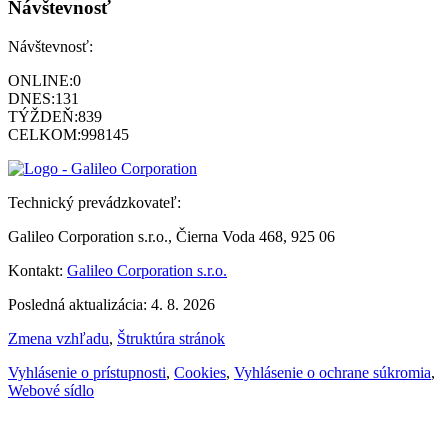
Návštevnosť
Návštevnosť:
ONLINE:
0
DNES:
131
TÝŽDEŇ:
839
CELKOM:
998145
Technický prevádzkovateľ:
Galileo Corporation s.r.o., Čierna Voda 468, 925 06
Kontakt:
Galileo Corporation s.r.o.
Posledná aktualizácia: 4. 8. 2026
Zmena vzhľadu
,
Štruktúra stránok
Vyhlásenie o prístupnosti
,
Cookies
,
Vyhlásenie o ochrane súkromia
,
Webové sídlo