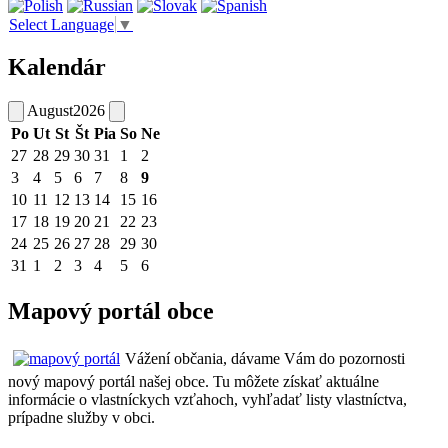
Select Language
▼
Kalendár
August
2026
Po
Ut
St
Št
Pia
So
Ne
27
28
29
30
31
1
2
3
4
5
6
7
8
9
10
11
12
13
14
15
16
17
18
19
20
21
22
23
24
25
26
27
28
29
30
31
1
2
3
4
5
6
Mapový portál obce
Vážení občania, dávame Vám do pozornosti
nový mapový portál našej obce. Tu môžete získať aktuálne
informácie o vlastníckych vzťahoch, vyhľadať listy vlastníctva,
prípadne služby v obci.