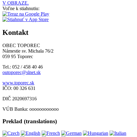
V OBRAZE.
Voľne k stiahnutiu:
Kontakt
OBEC TOPOREC
Námestie sv. Michala 76/2
059 95 Toporec
Tel.: 052 / 458 40 46
outoporec@slnet.sk
www.toporec.sk
IČO: 00 326 631
DIČ 2020697316
VÚB Banka: oooooooooooo
Preklad (translations)