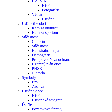
HÁJNIK
História
Fotogaléria
Včelári
História
Události v obci
Kam za kulturou
Kam za športom
Súčasnosť
Cintorín
Súčasnosť
Katastrálna mapa
Demografia
Protipovodňová ochrana
Územný plán obce
PHSR
Cintorín
Symboly
Erb
Zástava
História obce
História
Historické fotografi
Ďalšie
Pozemkové úpravy