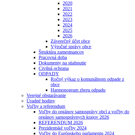
2020
2021
2022
2023
2024
2025
2026
Záverečný účet obce
Výročné správy obce
Štruktúra zamestnancov
Pracovná doba
Dokumenty na stiahnutie
Civilná ochrana
ODPADY
Ročný výkaz o komunálnom odpade z
obce
Harmonogram zberu odpadu
Verejné obstarávanie
Úradné hodiny
Voľby a referendum
Voľby do orgánov samosprávy obcí a voľby do
orgánov samosprávnych krajov 2026
REFERENDUM 2026
Prezidentské voľby 2024
Voľby do Európskeho parlamentu 2024