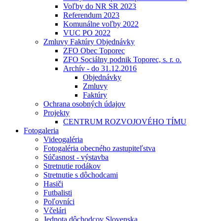
Voľby do NR SR 2023
Referendum 2023
Komunálne voľby 2022
VUC PO 2022
Zmluvy Faktúry Objednávky
ZFO Obec Toporec
ZFO Sociálny podnik Toporec, s. r. o.
Archív - do 31.12.2016
Objednávky
Zmluvy
Faktúry
Ochrana osobných údajov
Projekty
CENTRUM ROZVOJOVÉHO TÍMU
Fotogaleria
Videogaléria
Fotogaléria obecného zastupiteľstva
Súčasnost - výstavba
Stretnutie rodákov
Stretnutie s dôchodcami
Hasiči
Futbalisti
Poľovníci
Včelári
Jednota dôchodcov Slovenska