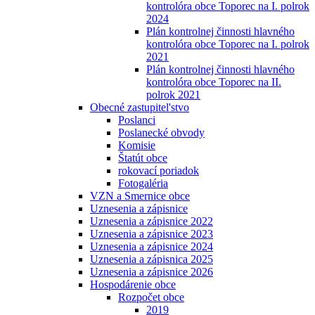
kontrolóra obce Toporec na I. polrok
2024
Plán kontrolnej činnosti hlavného
kontrolóra obce Toporec na I. polrok
2021
Plán kontrolnej činnosti hlavného
kontrolóra obce Toporec na II.
polrok 2021
Obecné zastupitel'stvo
Poslanci
Poslanecké obvody
Komisie
Štatút obce
rokovací poriadok
Fotogaléria
VZN a Smernice obce
Uznesenia a zápisnice
Uznesenia a zápisnice 2022
Uznesenia a zápisnice 2023
Uznesenia a zápisnice 2024
Uznesenia a zápisnica 2025
Uznesenia a zápisnice 2026
Hospodárenie obce
Rozpočet obce
2019