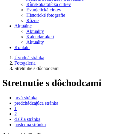
Rímskokatolícka cirkev
Evanjelická cirkev
Historické fotografie
Rôzne
Aktuálne
Aktuality
Kalendár akcií
Aktuality
Kontakt
Úvodná stránka
Fotogaleria
Stretnutie s dôchodcami
Stretnutie s dôchodcami
prvá stránka
predchádzajúca stránka
1
2
ďalšia stránka
posledná stránka