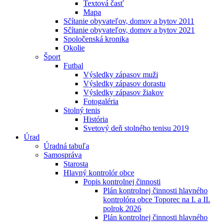
Textová časť
Mapa
Sčítanie obyvateľov, domov a bytov 2011
Sčítanie obyvateľov, domov a bytov 2021
Spoločenská kronika
Okolie
Šport
Futbal
Výsledky zápasov muži
Výsledky zápasov dorastu
Výsledky zápasov žiakov
Fotogaléria
Stolný tenis
História
Svetový deň stolného tenisu 2019
Úrad
Úradná tabuľa
Samospráva
Starosta
Hlavný kontrolór obce
Popis kontrolnej činnosti
Plán kontrolnej činnosti hlavného
kontrolóra obce Toporec na I. a II.
polrok 2026
Plán kontrolnej činnosti hlavného