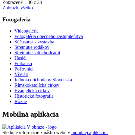
Zobrazené
1
-
30
z 33
Zobraziť všetko
Fotogaleria
Videogaléria
Fotogaléria obecného zastupiteľstva
Súčasnost - výstavba
Stretnutie rodákov
Stretnutie s dôchodcami
Hasiči
Futbalisti
Poľovníci
Včelári
Jednota dôchodcov Slovenska
Rímskokatolícka cirkev
Evanjelická cirkev
Historické fotografie
Rôzne
Mobilná aplikácia
Sledujte informácie z nášho webu v
mobilnej aplikácii -