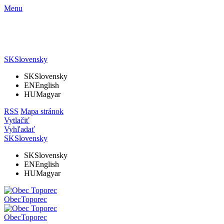
Menu
SK
Slovensky
SK
Slovensky
EN
English
HU
Magyar
RSS
Mapa stránok
Vytlačiť
Vyhľadať
SK
Slovensky
SK
Slovensky
EN
English
HU
Magyar
Obec
Toporec
Obec
Toporec