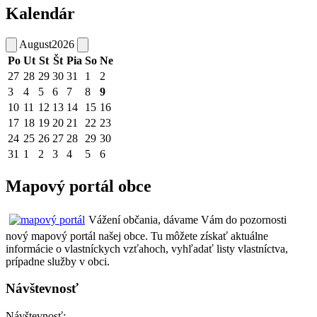
Kalendár
August
2026
Po
Ut
St
Št
Pia
So
Ne
27
28
29
30
31
1
2
3
4
5
6
7
8
9
10
11
12
13
14
15
16
17
18
19
20
21
22
23
24
25
26
27
28
29
30
31
1
2
3
4
5
6
Mapový portál obce
Vážení občania, dávame Vám do pozornosti
nový mapový portál našej obce. Tu môžete získať aktuálne
informácie o vlastníckych vzťahoch, vyhľadať listy vlastníctva,
prípadne služby v obci.
Návštevnosť
Návštevnosť: