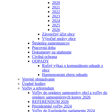
2020
2021
2022
2023
2024
2025
2026
Záverečný účet obce
Výročné správy obce
Štruktúra zamestnancov
Pracovná doba
Dokumenty na stiahnutie
Civilná ochrana
ODPADY
Ročný výkaz o komunálnom odpade z
obce
Harmonogram zberu odpadu
Verejné obstarávanie
Úradné hodiny
Voľby a referendum
Voľby do orgánov samosprávy obcí a voľby do
orgánov samosprávnych krajov 2026
REFERENDUM 2026
Prezidentské voľby 2024
Voľby do Európskeho parlamentu 2024