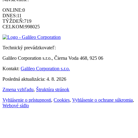
ONLINE:
0
DNES:
11
TÝŽDEŇ:
719
CELKOM:
998025
Technický prevádzkovateľ:
Galileo Corporation s.r.o., Čierna Voda 468, 925 06
Kontakt:
Galileo Corporation s.r.o.
Posledná aktualizácia: 4. 8. 2026
Zmena vzhľadu
,
Štruktúra stránok
Vyhlásenie o prístupnosti
,
Cookies
,
Vyhlásenie o ochrane súkromia
,
Webové sídlo