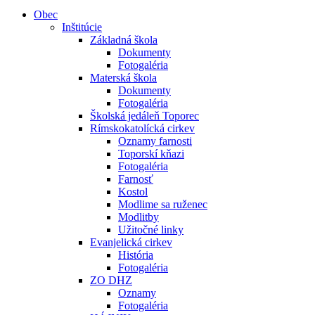
Obec
Inštitúcie
Základná škola
Dokumenty
Fotogaléria
Materská škola
Dokumenty
Fotogaléria
Školská jedáleň Toporec
Rímskokatolícká cirkev
Oznamy farnosti
Toporskí kňazi
Fotogaléria
Farnosť
Kostol
Modlime sa ruženec
Modlitby
Užitočné linky
Evanjelická cirkev
História
Fotogaléria
ZO DHZ
Oznamy
Fotogaléria