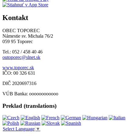
Kontakt
OBEC TOPOREC
Námestie sv. Michala 76/2
059 95 Toporec
Tel.: 052 / 458 40 46
outoporec@slnet.sk
www.toporec.sk
IČO: 00 326 631
DIČ 2020697316
VÚB Banka: oooooooooooo
Preklad (translations)
Select Language
▼