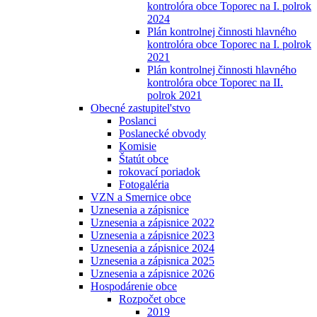
kontrolóra obce Toporec na I. polrok
2024
Plán kontrolnej činnosti hlavného
kontrolóra obce Toporec na I. polrok
2021
Plán kontrolnej činnosti hlavného
kontrolóra obce Toporec na II.
polrok 2021
Obecné zastupitel'stvo
Poslanci
Poslanecké obvody
Komisie
Štatút obce
rokovací poriadok
Fotogaléria
VZN a Smernice obce
Uznesenia a zápisnice
Uznesenia a zápisnice 2022
Uznesenia a zápisnice 2023
Uznesenia a zápisnice 2024
Uznesenia a zápisnica 2025
Uznesenia a zápisnice 2026
Hospodárenie obce
Rozpočet obce
2019