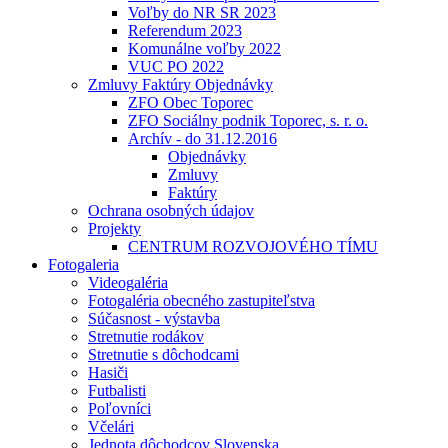
Voľby do NR SR 2023
Referendum 2023
Komunálne voľby 2022
VUC PO 2022
Zmluvy Faktúry Objednávky
ZFO Obec Toporec
ZFO Sociálny podnik Toporec, s. r. o.
Archív - do 31.12.2016
Objednávky
Zmluvy
Faktúry
Ochrana osobných údajov
Projekty
CENTRUM ROZVOJOVÉHO TÍMU
Fotogaleria
Videogaléria
Fotogaléria obecného zastupiteľstva
Súčasnost - výstavba
Stretnutie rodákov
Stretnutie s dôchodcami
Hasiči
Futbalisti
Poľovníci
Včelári
Jednota dôchodcov Slovenska