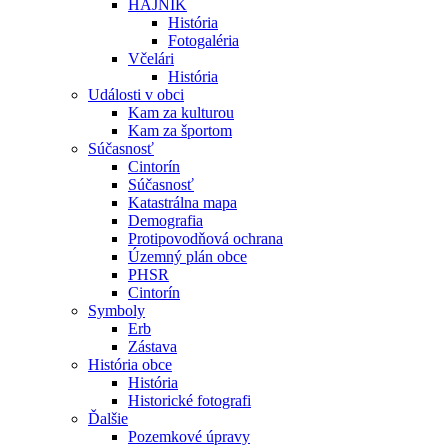
HÁJNIK
História
Fotogaléria
Včelári
História
Události v obci
Kam za kulturou
Kam za športom
Súčasnosť
Cintorín
Súčasnosť
Katastrálna mapa
Demografia
Protipovodňová ochrana
Územný plán obce
PHSR
Cintorín
Symboly
Erb
Zástava
História obce
História
Historické fotografi
Ďalšie
Pozemkové úpravy