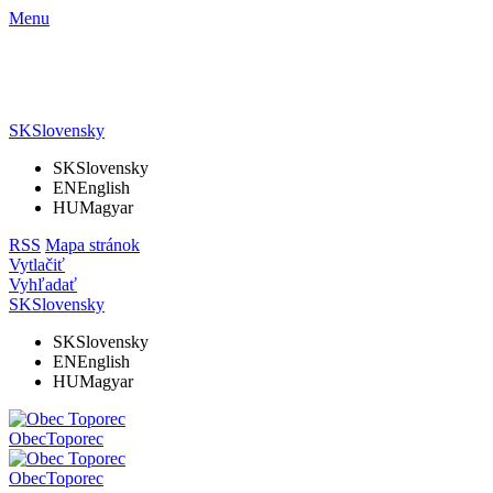
Menu
SK
Slovensky
SK
Slovensky
EN
English
HU
Magyar
RSS
Mapa stránok
Vytlačiť
Vyhľadať
SK
Slovensky
SK
Slovensky
EN
English
HU
Magyar
Obec
Toporec
Obec
Toporec