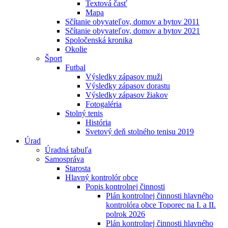
Textová časť
Mapa
Sčítanie obyvateľov, domov a bytov 2011
Sčítanie obyvateľov, domov a bytov 2021
Spoločenská kronika
Okolie
Šport
Futbal
Výsledky zápasov muži
Výsledky zápasov dorastu
Výsledky zápasov žiakov
Fotogaléria
Stolný tenis
História
Svetový deň stolného tenisu 2019
Úrad
Úradná tabuľa
Samospráva
Starosta
Hlavný kontrolór obce
Popis kontrolnej činnosti
Plán kontrolnej činnosti hlavného
kontrolóra obce Toporec na I. a II.
polrok 2026
Plán kontrolnej činnosti hlavného