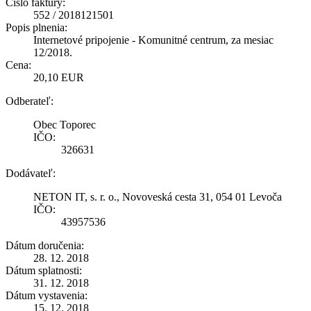
Číslo faktúry:
552 / 2018121501
Popis plnenia:
Internetové pripojenie - Komunitné centrum, za mesiac
12/2018.
Cena:
20,10 EUR
Odberateľ:
Obec Toporec
IČO:
326631
Dodávateľ:
NETON IT, s. r. o., Novoveská cesta 31, 054 01 Levoča
IČO:
43957536
Dátum doručenia:
28. 12. 2018
Dátum splatnosti:
31. 12. 2018
Dátum vystavenia:
15. 12. 2018