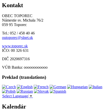
Kontakt
OBEC TOPOREC
Námestie sv. Michala 76/2
059 95 Toporec
Tel.: 052 / 458 40 46
outoporec@slnet.sk
www.toporec.sk
IČO: 00 326 631
DIČ 2020697316
VÚB Banka: oooooooooooo
Preklad (translations)
Select Language
▼
Kalendár