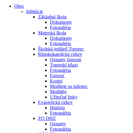
Obec
Inštitúcie
Základná škola
Dokumenty
Fotogaléria
Materská škola
Dokumenty
Fotogaléria
Školská jedáleň Toporec
Rímskokatolícká cirkev
Oznamy farnosti
Toporskí kňazi
Fotogaléria
Farnosť
Kostol
Modlime sa ruženec
Modlitby
Užitočné linky
Evanjelická cirkev
História
Fotogaléria
ZO DHZ
Oznamy
Fotogaléria