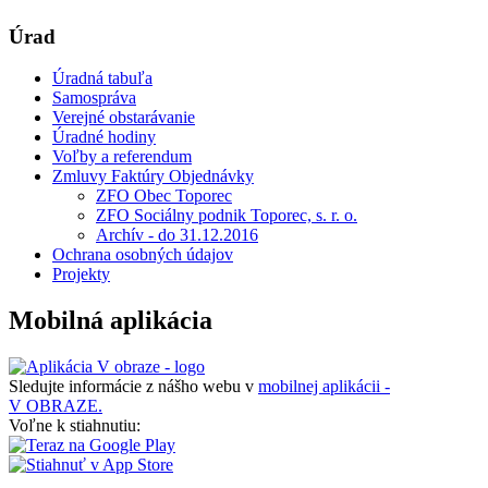
Úrad
Úradná tabuľa
Samospráva
Verejné obstarávanie
Úradné hodiny
Voľby a referendum
Zmluvy Faktúry Objednávky
ZFO Obec Toporec
ZFO Sociálny podnik Toporec, s. r. o.
Archív - do 31.12.2016
Ochrana osobných údajov
Projekty
Mobilná aplikácia
Sledujte informácie z nášho webu v
mobilnej aplikácii -
V OBRAZE.
Voľne k stiahnutiu: