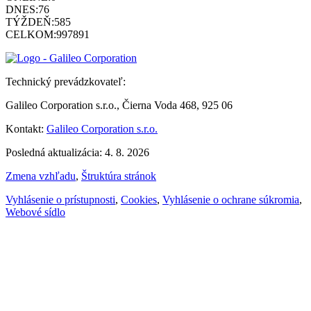
DNES:
76
TÝŽDEŇ:
585
CELKOM:
997891
Technický prevádzkovateľ:
Galileo Corporation s.r.o., Čierna Voda 468, 925 06
Kontakt:
Galileo Corporation s.r.o.
Posledná aktualizácia: 4. 8. 2026
Zmena vzhľadu
,
Štruktúra stránok
Vyhlásenie o prístupnosti
,
Cookies
,
Vyhlásenie o ochrane súkromia
,
Webové sídlo