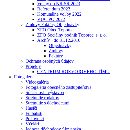
Voľby do NR SR 2023
Referendum 2023
Komunálne voľby 2022
VUC PO 2022
Zmluvy Faktúry Objednávky
ZFO Obec Toporec
ZFO Sociálny podnik Toporec, s. r. o.
Archív - do 31.12.2016
Objednávky
Zmluvy
Faktúry
Ochrana osobných údajov
Projekty
CENTRUM ROZVOJOVÉHO TÍMU
Fotogaleria
Videogaléria
Fotogaléria obecného zastupiteľstva
Súčasnost - výstavba
Stretnutie rodákov
Stretnutie s dôchodcami
Hasiči
Futbalisti
Poľovníci
Včelári
Jednota dôchodcov Slovenska