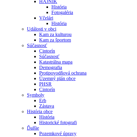
HÁJNIK
História
Fotogaléria
Včelári
História
Události v obci
Kam za kulturou
Kam za športom
Súčasnosť
Cintorín
Súčasnosť
Katastrálna mapa
Demografia
Protipovodňová ochrana
Územný plán obce
PHSR
Cintorín
Symboly
Erb
Zástava
História obce
História
Historické fotografi
Ďalšie
Pozemkové úpravy