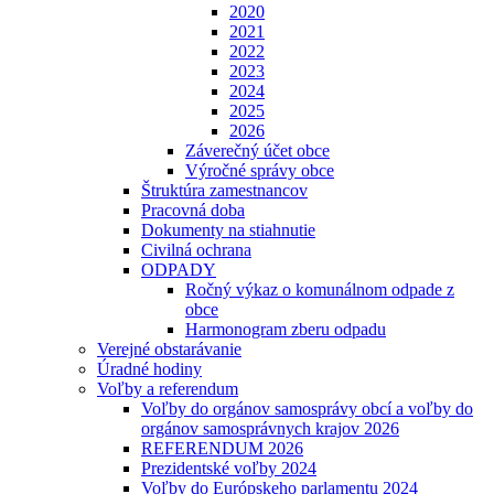
2020
2021
2022
2023
2024
2025
2026
Záverečný účet obce
Výročné správy obce
Štruktúra zamestnancov
Pracovná doba
Dokumenty na stiahnutie
Civilná ochrana
ODPADY
Ročný výkaz o komunálnom odpade z
obce
Harmonogram zberu odpadu
Verejné obstarávanie
Úradné hodiny
Voľby a referendum
Voľby do orgánov samosprávy obcí a voľby do
orgánov samosprávnych krajov 2026
REFERENDUM 2026
Prezidentské voľby 2024
Voľby do Európskeho parlamentu 2024