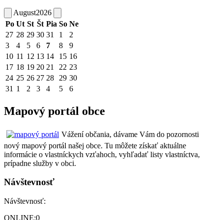
August
2026
Po
Ut
St
Št
Pia
So
Ne
27
28
29
30
31
1
2
3
4
5
6
7
8
9
10
11
12
13
14
15
16
17
18
19
20
21
22
23
24
25
26
27
28
29
30
31
1
2
3
4
5
6
Mapový portál obce
Vážení občania, dávame Vám do pozornosti
nový mapový portál našej obce. Tu môžete získať aktuálne
informácie o vlastníckych vzťahoch, vyhľadať listy vlastníctva,
prípadne služby v obci.
Návštevnosť
Návštevnosť:
ONLINE:
0