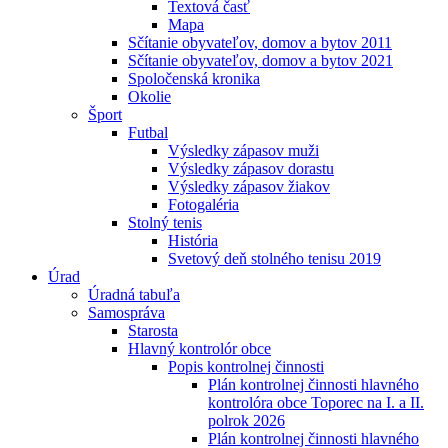
Textová časť
Mapa
Sčítanie obyvateľov, domov a bytov 2011
Sčítanie obyvateľov, domov a bytov 2021
Spoločenská kronika
Okolie
Šport
Futbal
Výsledky zápasov muži
Výsledky zápasov dorastu
Výsledky zápasov žiakov
Fotogaléria
Stolný tenis
História
Svetový deň stolného tenisu 2019
Úrad
Úradná tabuľa
Samospráva
Starosta
Hlavný kontrolór obce
Popis kontrolnej činnosti
Plán kontrolnej činnosti hlavného
kontrolóra obce Toporec na I. a II.
polrok 2026
Plán kontrolnej činnosti hlavného