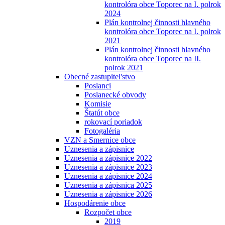
kontrolóra obce Toporec na I. polrok
2024
Plán kontrolnej činnosti hlavného
kontrolóra obce Toporec na I. polrok
2021
Plán kontrolnej činnosti hlavného
kontrolóra obce Toporec na II.
polrok 2021
Obecné zastupitel'stvo
Poslanci
Poslanecké obvody
Komisie
Štatút obce
rokovací poriadok
Fotogaléria
VZN a Smernice obce
Uznesenia a zápisnice
Uznesenia a zápisnice 2022
Uznesenia a zápisnice 2023
Uznesenia a zápisnice 2024
Uznesenia a zápisnica 2025
Uznesenia a zápisnice 2026
Hospodárenie obce
Rozpočet obce
2019