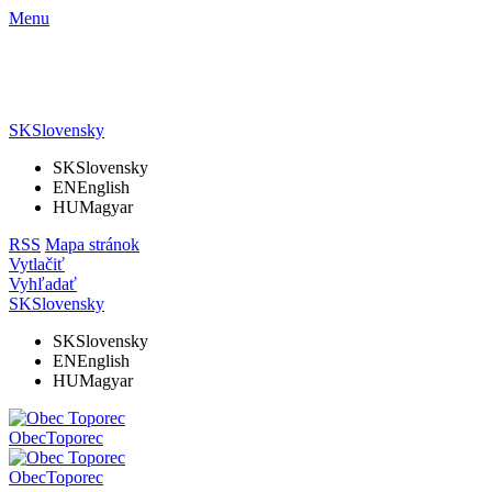
Menu
SK
Slovensky
SK
Slovensky
EN
English
HU
Magyar
RSS
Mapa stránok
Vytlačiť
Vyhľadať
SK
Slovensky
SK
Slovensky
EN
English
HU
Magyar
Obec
Toporec
Obec
Toporec