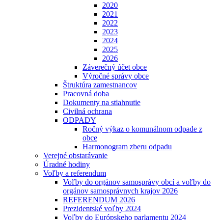
2020
2021
2022
2023
2024
2025
2026
Záverečný účet obce
Výročné správy obce
Štruktúra zamestnancov
Pracovná doba
Dokumenty na stiahnutie
Civilná ochrana
ODPADY
Ročný výkaz o komunálnom odpade z
obce
Harmonogram zberu odpadu
Verejné obstarávanie
Úradné hodiny
Voľby a referendum
Voľby do orgánov samosprávy obcí a voľby do
orgánov samosprávnych krajov 2026
REFERENDUM 2026
Prezidentské voľby 2024
Voľby do Európskeho parlamentu 2024