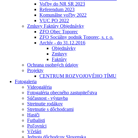
Voľby do NR SR 2023
Referendum 2023
Komunálne voľby 2022
VUC PO 2022
Zmluvy Faktúry Objednávky
ZFO Obec Toporec
ZFO Sociálny podnik Toporec, s. r. o.
Archív - do 31.12.2016
Objednávky
Zmluvy
Faktúry
Ochrana osobných údajov
Projekty
CENTRUM ROZVOJOVÉHO TÍMU
Fotogaleria
Videogaléria
Fotogaléria obecného zastupiteľstva
Súčasnost - výstavba
Stretnutie rodákov
Stretnutie s dôchodcami
Hasiči
Futbalisti
Poľovníci
Včelári
Jednota dôchodcov Slovenska