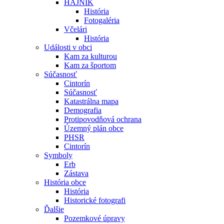
HÁJNIK
História
Fotogaléria
Včelári
História
Události v obci
Kam za kulturou
Kam za športom
Súčasnosť
Cintorín
Súčasnosť
Katastrálna mapa
Demografia
Protipovodňová ochrana
Územný plán obce
PHSR
Cintorín
Symboly
Erb
Zástava
História obce
História
Historické fotografi
Ďalšie
Pozemkové úpravy