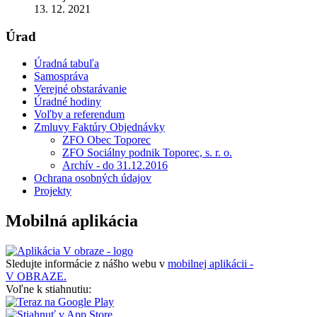
13. 12. 2021
Úrad
Úradná tabuľa
Samospráva
Verejné obstarávanie
Úradné hodiny
Voľby a referendum
Zmluvy Faktúry Objednávky
ZFO Obec Toporec
ZFO Sociálny podnik Toporec, s. r. o.
Archív - do 31.12.2016
Ochrana osobných údajov
Projekty
Mobilná aplikácia
Sledujte informácie z nášho webu v
mobilnej aplikácii -
V OBRAZE.
Voľne k stiahnutiu: