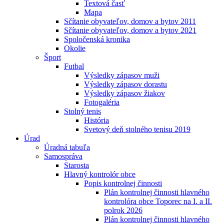
Textová časť
Mapa
Sčítanie obyvateľov, domov a bytov 2011
Sčítanie obyvateľov, domov a bytov 2021
Spoločenská kronika
Okolie
Šport
Futbal
Výsledky zápasov muži
Výsledky zápasov dorastu
Výsledky zápasov žiakov
Fotogaléria
Stolný tenis
História
Svetový deň stolného tenisu 2019
Úrad
Úradná tabuľa
Samospráva
Starosta
Hlavný kontrolór obce
Popis kontrolnej činnosti
Plán kontrolnej činnosti hlavného
kontrolóra obce Toporec na I. a II.
polrok 2026
Plán kontrolnej činnosti hlavného