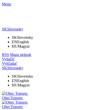
Menu
SK
Slovensky
SK
Slovensky
EN
English
HU
Magyar
RSS
Mapa stránok
Vytlačiť
Vyhľadať
SK
Slovensky
SK
Slovensky
EN
English
HU
Magyar
Obec
Toporec
Obec
Toporec