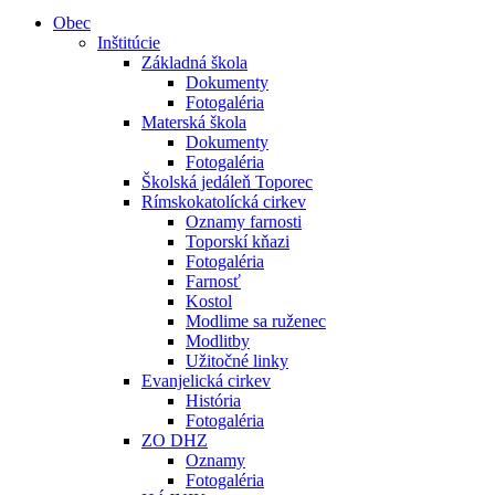
Obec
Inštitúcie
Základná škola
Dokumenty
Fotogaléria
Materská škola
Dokumenty
Fotogaléria
Školská jedáleň Toporec
Rímskokatolícká cirkev
Oznamy farnosti
Toporskí kňazi
Fotogaléria
Farnosť
Kostol
Modlime sa ruženec
Modlitby
Užitočné linky
Evanjelická cirkev
História
Fotogaléria
ZO DHZ
Oznamy
Fotogaléria