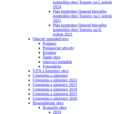
kontrolóra obce Toporec na I. polrok
2024
Plán kontrolnej činnosti hlavného
kontrolóra obce Toporec na I. polrok
2021
Plán kontrolnej činnosti hlavného
kontrolóra obce Toporec na II.
polrok 2021
Obecné zastupitel'stvo
Poslanci
Poslanecké obvody
Komisie
Štatút obce
rokovací poriadok
Fotogaléria
VZN a Smernice obce
Uznesenia a zápisnice
Uznesenia a zápisnice 2022
Uznesenia a zápisnice 2023
Uznesenia a zápisnice 2024
Uznesenia a zápisnica 2025
Uznesenia a zápisnice 2026
Hospodárenie obce
Rozpočet obce
2019