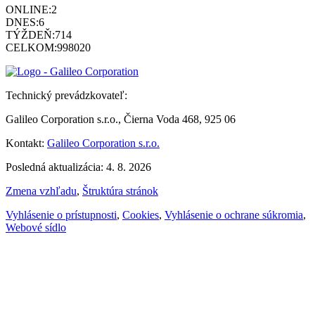
ONLINE:
2
DNES:
6
TÝŽDEŇ:
714
CELKOM:
998020
Technický prevádzkovateľ:
Galileo Corporation s.r.o., Čierna Voda 468, 925 06
Kontakt:
Galileo Corporation s.r.o.
Posledná aktualizácia: 4. 8. 2026
Zmena vzhľadu
,
Štruktúra stránok
Vyhlásenie o prístupnosti
,
Cookies
,
Vyhlásenie o ochrane súkromia
,
Webové sídlo