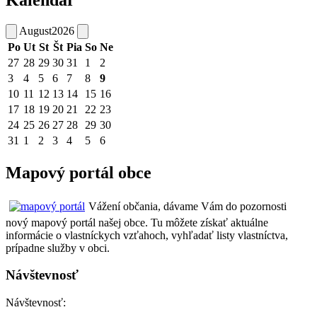
August
2026
Po
Ut
St
Št
Pia
So
Ne
27
28
29
30
31
1
2
3
4
5
6
7
8
9
10
11
12
13
14
15
16
17
18
19
20
21
22
23
24
25
26
27
28
29
30
31
1
2
3
4
5
6
Mapový portál obce
Vážení občania, dávame Vám do pozornosti
nový mapový portál našej obce. Tu môžete získať aktuálne
informácie o vlastníckych vzťahoch, vyhľadať listy vlastníctva,
prípadne služby v obci.
Návštevnosť
Návštevnosť: