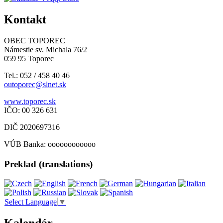
Kontakt
OBEC TOPOREC
Námestie sv. Michala 76/2
059 95 Toporec
Tel.: 052 / 458 40 46
outoporec@slnet.sk
www.toporec.sk
IČO: 00 326 631
DIČ 2020697316
VÚB Banka: oooooooooooo
Preklad (translations)
Select Language
▼
Kalendár