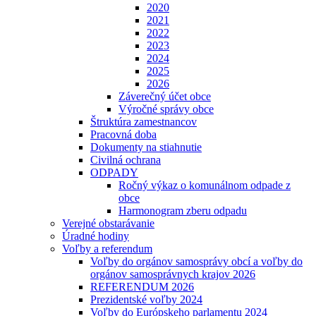
2020
2021
2022
2023
2024
2025
2026
Záverečný účet obce
Výročné správy obce
Štruktúra zamestnancov
Pracovná doba
Dokumenty na stiahnutie
Civilná ochrana
ODPADY
Ročný výkaz o komunálnom odpade z
obce
Harmonogram zberu odpadu
Verejné obstarávanie
Úradné hodiny
Voľby a referendum
Voľby do orgánov samosprávy obcí a voľby do
orgánov samosprávnych krajov 2026
REFERENDUM 2026
Prezidentské voľby 2024
Voľby do Európskeho parlamentu 2024