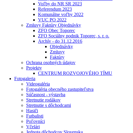
Voľby do NR SR 2023
Referendum 2023
Komunálne voľby 2022
VUC PO 2022
Zmluvy Faktúry Objednávky
ZFO Obec Toporec
ZFO Sociálny podnik Toporec, s. r. o.
Archív - do 31.12.2016
Objednávky
Zmluvy
Faktúry
Ochrana osobných údajov
Projekty
CENTRUM ROZVOJOVÉHO TÍMU
Fotogaleria
Videogaléria
Fotogaléria obecného zastupiteľstva
Súčasnost - výstavba
Stretnutie rodákov
Stretnutie s dôchodcami
Hasiči
Futbalisti
Poľovníci
Včelári
Jednota dôchodcov Slovenska