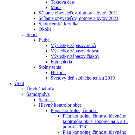
Textová časť
Mapa
Sčítanie obyvateľov, domov a bytov 2011
Sčítanie obyvateľov, domov a bytov 2021
Spoločenská kronika
Okolie
Šport
Futbal
Výsledky zápasov muži
Výsledky zápasov dorastu
Výsledky zápasov žiakov
Fotogaléria
Stolný tenis
História
Svetový deň stolného tenisu 2019
Úrad
Úradná tabuľa
Samospráva
Starosta
Hlavný kontrolór obce
Popis kontrolnej činnosti
Plán kontrolnej činnosti hlavného
kontrolóra obce Toporec na I. a II.
polrok 2026
Plán kontrolnej činnosti hlavného