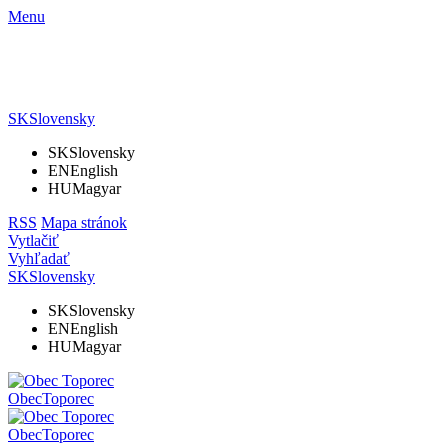
Menu
SK
Slovensky
SK
Slovensky
EN
English
HU
Magyar
RSS
Mapa stránok
Vytlačiť
Vyhľadať
SK
Slovensky
SK
Slovensky
EN
English
HU
Magyar
Obec
Toporec
Obec
Toporec