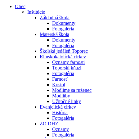
Obec
Inštitúcie
Základná škola
Dokumenty
Fotogaléria
Materská škola
Dokumenty
Fotogaléria
Školská jedáleň Toporec
Rímskokatolícká cirkev
Oznamy farnosti
Toporskí kňazi
Fotogaléria
Farnosť
Kostol
Modlime sa ruženec
Modlitby
Užitočné linky
Evanjelická cirkev
História
Fotogaléria
ZO DHZ
Oznamy
Fotogaléria