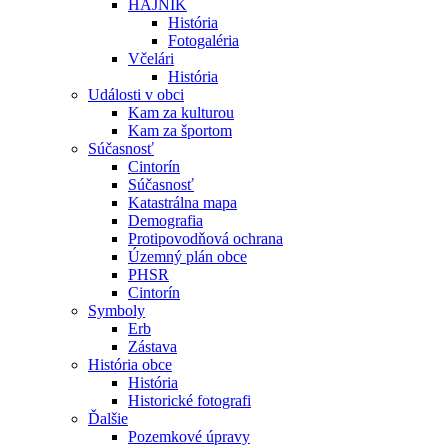
HÁJNIK
História
Fotogaléria
Včelári
História
Události v obci
Kam za kulturou
Kam za športom
Súčasnosť
Cintorín
Súčasnosť
Katastrálna mapa
Demografia
Protipovodňová ochrana
Územný plán obce
PHSR
Cintorín
Symboly
Erb
Zástava
História obce
História
Historické fotografi
Ďalšie
Pozemkové úpravy