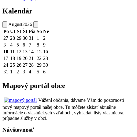
Kalendár
August
2026
Po
Ut
St
Št
Pia
So
Ne
27
28
29
30
31
1
2
3
4
5
6
7
8
9
10
11
12
13
14
15
16
17
18
19
20
21
22
23
24
25
26
27
28
29
30
31
1
2
3
4
5
6
Mapový portál obce
Vážení občania, dávame Vám do pozornosti
nový mapový portál našej obce. Tu môžete získať aktuálne
informácie o vlastníckych vzťahoch, vyhľadať listy vlastníctva,
prípadne služby v obci.
Návštevnosť