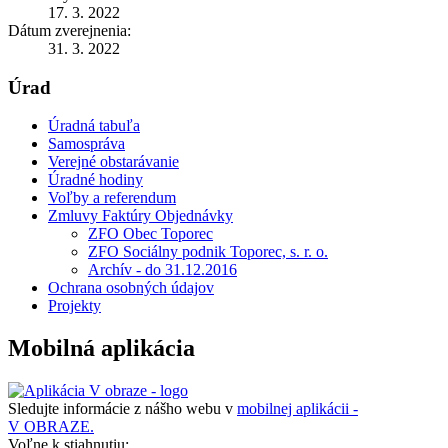
17. 3. 2022
Dátum zverejnenia:
31. 3. 2022
Úrad
Úradná tabuľa
Samospráva
Verejné obstarávanie
Úradné hodiny
Voľby a referendum
Zmluvy Faktúry Objednávky
ZFO Obec Toporec
ZFO Sociálny podnik Toporec, s. r. o.
Archív - do 31.12.2016
Ochrana osobných údajov
Projekty
Mobilná aplikácia
Sledujte informácie z nášho webu v
mobilnej aplikácii -
V OBRAZE.
Voľne k stiahnutiu: