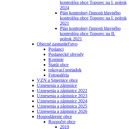
kontrolóra obce Toporec na I. polrok
2024
Plán kontrolnej činnosti hlavného
kontrolóra obce Toporec na I. polrok
2021
Plán kontrolnej činnosti hlavného
kontrolóra obce Toporec na II.
polrok 2021
Obecné zastupitel'stvo
Poslanci
Poslanecké obvody
Komisie
Štatút obce
rokovací poriadok
Fotogaléria
VZN a Smernice obce
Uznesenia a zápisnice
Uznesenia a zápisnice 2022
Uznesenia a zápisnice 2023
Uznesenia a zápisnice 2024
Uznesenia a zápisnica 2025
Uznesenia a zápisnice 2026
Hospodárenie obce
Rozpočet obce
2019