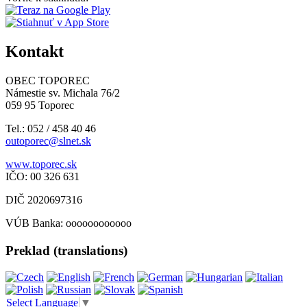
Kontakt
OBEC TOPOREC
Námestie sv. Michala 76/2
059 95 Toporec
Tel.: 052 / 458 40 46
outoporec@slnet.sk
www.toporec.sk
IČO: 00 326 631
DIČ 2020697316
VÚB Banka: oooooooooooo
Preklad (translations)
Select Language
▼