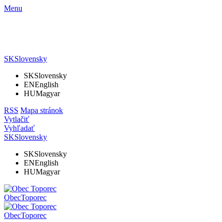
Menu
SK
Slovensky
SK
Slovensky
EN
English
HU
Magyar
RSS
Mapa stránok
Vytlačiť
Vyhľadať
SK
Slovensky
SK
Slovensky
EN
English
HU
Magyar
Obec
Toporec
Obec
Toporec