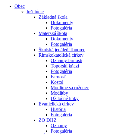
Obec
Inštitúcie
Základná škola
Dokumenty
Fotogaléria
Materská škola
Dokumenty
Fotogaléria
Školská jedáleň Toporec
Rímskokatolícká cirkev
Oznamy farnosti
Toporskí kňazi
Fotogaléria
Farnosť
Kostol
Modlime sa ruženec
Modlitby
Užitočné linky
Evanjelická cirkev
História
Fotogaléria
ZO DHZ
Oznamy
Fotogaléria