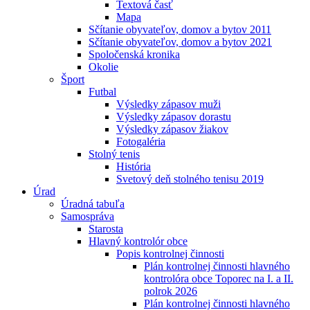
Textová časť
Mapa
Sčítanie obyvateľov, domov a bytov 2011
Sčítanie obyvateľov, domov a bytov 2021
Spoločenská kronika
Okolie
Šport
Futbal
Výsledky zápasov muži
Výsledky zápasov dorastu
Výsledky zápasov žiakov
Fotogaléria
Stolný tenis
História
Svetový deň stolného tenisu 2019
Úrad
Úradná tabuľa
Samospráva
Starosta
Hlavný kontrolór obce
Popis kontrolnej činnosti
Plán kontrolnej činnosti hlavného
kontrolóra obce Toporec na I. a II.
polrok 2026
Plán kontrolnej činnosti hlavného