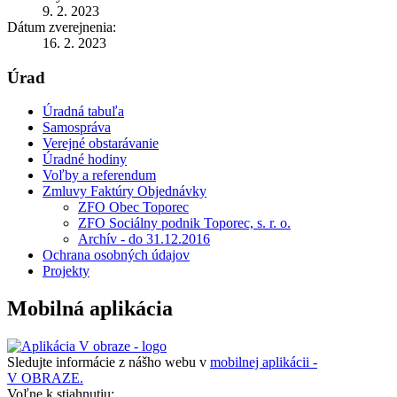
9. 2. 2023
Dátum zverejnenia:
16. 2. 2023
Úrad
Úradná tabuľa
Samospráva
Verejné obstarávanie
Úradné hodiny
Voľby a referendum
Zmluvy Faktúry Objednávky
ZFO Obec Toporec
ZFO Sociálny podnik Toporec, s. r. o.
Archív - do 31.12.2016
Ochrana osobných údajov
Projekty
Mobilná aplikácia
Sledujte informácie z nášho webu v
mobilnej aplikácii -
V OBRAZE.
Voľne k stiahnutiu: