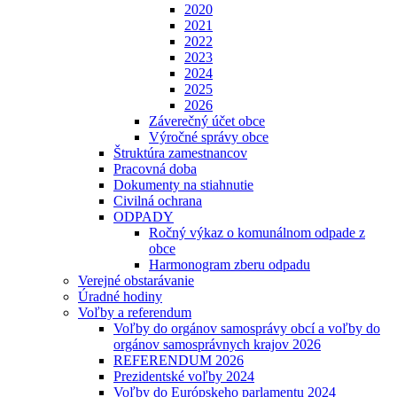
2020
2021
2022
2023
2024
2025
2026
Záverečný účet obce
Výročné správy obce
Štruktúra zamestnancov
Pracovná doba
Dokumenty na stiahnutie
Civilná ochrana
ODPADY
Ročný výkaz o komunálnom odpade z
obce
Harmonogram zberu odpadu
Verejné obstarávanie
Úradné hodiny
Voľby a referendum
Voľby do orgánov samosprávy obcí a voľby do
orgánov samosprávnych krajov 2026
REFERENDUM 2026
Prezidentské voľby 2024
Voľby do Európskeho parlamentu 2024