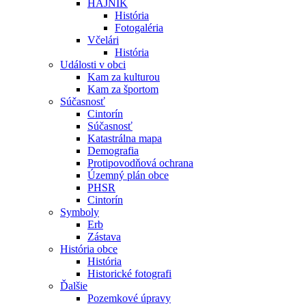
HÁJNIK
História
Fotogaléria
Včelári
História
Události v obci
Kam za kulturou
Kam za športom
Súčasnosť
Cintorín
Súčasnosť
Katastrálna mapa
Demografia
Protipovodňová ochrana
Územný plán obce
PHSR
Cintorín
Symboly
Erb
Zástava
História obce
História
Historické fotografi
Ďalšie
Pozemkové úpravy