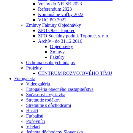
Voľby do NR SR 2023
Referendum 2023
Komunálne voľby 2022
VUC PO 2022
Zmluvy Faktúry Objednávky
ZFO Obec Toporec
ZFO Sociálny podnik Toporec, s. r. o.
Archív - do 31.12.2016
Objednávky
Zmluvy
Faktúry
Ochrana osobných údajov
Projekty
CENTRUM ROZVOJOVÉHO TÍMU
Fotogaleria
Videogaléria
Fotogaléria obecného zastupiteľstva
Súčasnost - výstavba
Stretnutie rodákov
Stretnutie s dôchodcami
Hasiči
Futbalisti
Poľovníci
Včelári
Jednota dôchodcov Slovenska