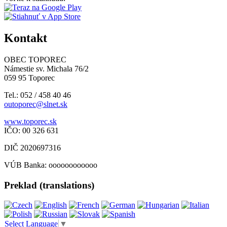
Kontakt
OBEC TOPOREC
Námestie sv. Michala 76/2
059 95 Toporec
Tel.: 052 / 458 40 46
outoporec@slnet.sk
www.toporec.sk
IČO: 00 326 631
DIČ 2020697316
VÚB Banka: oooooooooooo
Preklad (translations)
Select Language
▼