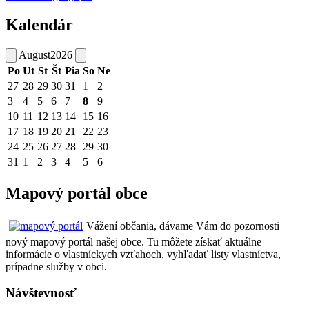
Kalendár
August
2026
Po
Ut
St
Št
Pia
So
Ne
27
28
29
30
31
1
2
3
4
5
6
7
8
9
10
11
12
13
14
15
16
17
18
19
20
21
22
23
24
25
26
27
28
29
30
31
1
2
3
4
5
6
Mapový portál obce
Vážení občania, dávame Vám do pozornosti
nový mapový portál našej obce. Tu môžete získať aktuálne
informácie o vlastníckych vzťahoch, vyhľadať listy vlastníctva,
prípadne služby v obci.
Návštevnosť