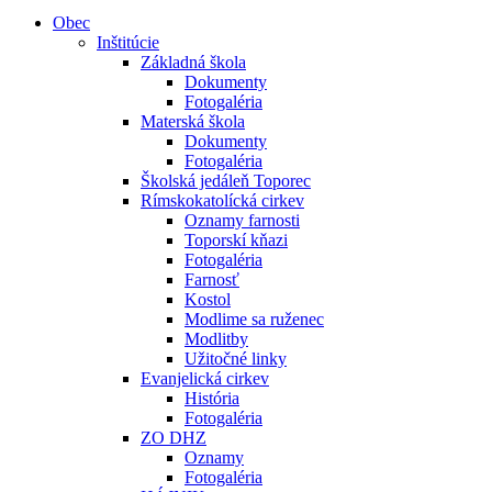
Obec
Inštitúcie
Základná škola
Dokumenty
Fotogaléria
Materská škola
Dokumenty
Fotogaléria
Školská jedáleň Toporec
Rímskokatolícká cirkev
Oznamy farnosti
Toporskí kňazi
Fotogaléria
Farnosť
Kostol
Modlime sa ruženec
Modlitby
Užitočné linky
Evanjelická cirkev
História
Fotogaléria
ZO DHZ
Oznamy
Fotogaléria