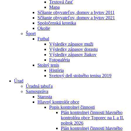
Textová časť
Mapa
Sčítanie obyvateľov, domov a bytov 2011
Sčítanie obyvateľov, domov a bytov 2021
Spoločenská kronika
Okolie
Šport
Futbal
Výsledky zápasov muži
Výsledky zápasov dorastu
Výsledky zápasov žiakov
Fotogaléria
Stolný tenis
História
Svetový deň stolného tenisu 2019
Úrad
Úradná tabuľa
Samospráva
Starosta
Hlavný kontrolór obce
Popis kontrolnej činnosti
Plán kontrolnej činnosti hlavného
kontrolóra obce Toporec na I. a II.
polrok 2026
Plán kontrolnej činnosti hlavného