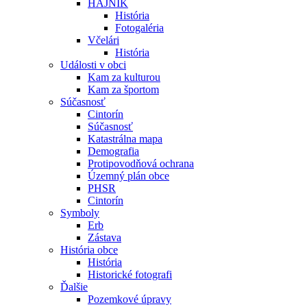
HÁJNIK
História
Fotogaléria
Včelári
História
Události v obci
Kam za kulturou
Kam za športom
Súčasnosť
Cintorín
Súčasnosť
Katastrálna mapa
Demografia
Protipovodňová ochrana
Územný plán obce
PHSR
Cintorín
Symboly
Erb
Zástava
História obce
História
Historické fotografi
Ďalšie
Pozemkové úpravy