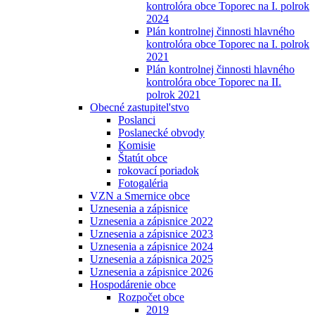
kontrolóra obce Toporec na I. polrok
2024
Plán kontrolnej činnosti hlavného
kontrolóra obce Toporec na I. polrok
2021
Plán kontrolnej činnosti hlavného
kontrolóra obce Toporec na II.
polrok 2021
Obecné zastupitel'stvo
Poslanci
Poslanecké obvody
Komisie
Štatút obce
rokovací poriadok
Fotogaléria
VZN a Smernice obce
Uznesenia a zápisnice
Uznesenia a zápisnice 2022
Uznesenia a zápisnice 2023
Uznesenia a zápisnice 2024
Uznesenia a zápisnica 2025
Uznesenia a zápisnice 2026
Hospodárenie obce
Rozpočet obce
2019