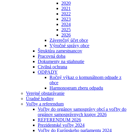
2020
2021
2022
2023
2024
2025
2026
Záverečný účet obce
Výročné správy obce
Štruktúra zamestnancov
Pracovná doba
Dokumenty na stiahnutie
Civilná ochrana
ODPADY
Ročný výkaz o komunálnom odpade z
obce
Harmonogram zberu odpadu
Verejné obstarávanie
Úradné hodiny
Voľby a referendum
Voľby do orgánov samosprávy obcí a voľby do
orgánov samosprávnych krajov 2026
REFERENDUM 2026
Prezidentské voľby 2024
Voľby do Európskeho parlamentu 2024