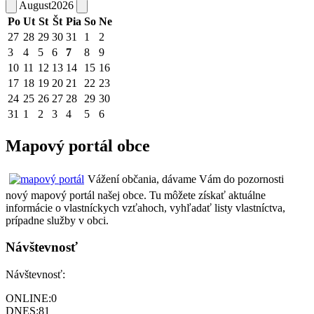
August
2026
Po
Ut
St
Št
Pia
So
Ne
27
28
29
30
31
1
2
3
4
5
6
7
8
9
10
11
12
13
14
15
16
17
18
19
20
21
22
23
24
25
26
27
28
29
30
31
1
2
3
4
5
6
Mapový portál obce
Vážení občania, dávame Vám do pozornosti
nový mapový portál našej obce. Tu môžete získať aktuálne
informácie o vlastníckych vzťahoch, vyhľadať listy vlastníctva,
prípadne služby v obci.
Návštevnosť
Návštevnosť:
ONLINE:
0
DNES:
81