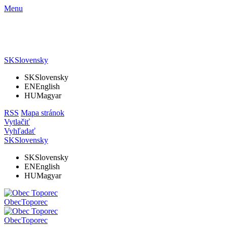
Menu
SK
Slovensky
SK
Slovensky
EN
English
HU
Magyar
RSS
Mapa stránok
Vytlačiť
Vyhľadať
SK
Slovensky
SK
Slovensky
EN
English
HU
Magyar
Obec
Toporec
Obec
Toporec