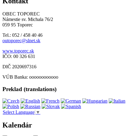
Kontakt
OBEC TOPOREC
Námestie sv. Michala 76/2
059 95 Toporec
Tel.: 052 / 458 40 46
outoporec@slnet.sk
www.toporec.sk
IČO: 00 326 631
DIČ 2020697316
VÚB Banka: oooooooooooo
Preklad (translations)
Select Language
▼
Kalendár