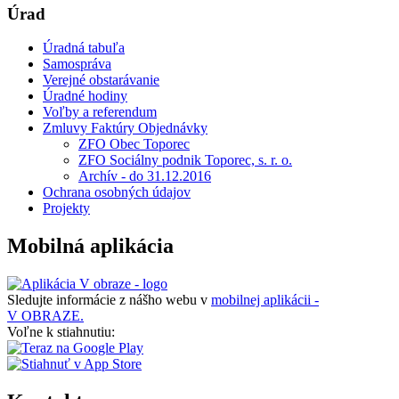
Úrad
Úradná tabuľa
Samospráva
Verejné obstarávanie
Úradné hodiny
Voľby a referendum
Zmluvy Faktúry Objednávky
ZFO Obec Toporec
ZFO Sociálny podnik Toporec, s. r. o.
Archív - do 31.12.2016
Ochrana osobných údajov
Projekty
Mobilná aplikácia
Sledujte informácie z nášho webu v
mobilnej aplikácii -
V OBRAZE.
Voľne k stiahnutiu: