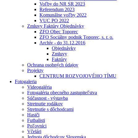
Voľby do NR SR 2023
Referendum 2023
Komunálne voľby 2022
VUC PO 2022
Zmluvy Faktúry Objednávky
ZFO Obec Toporec
ZFO Sociálny podnik Toporec, s. r. o.
Archív - do 31.12.2016
Objednávky
Zmluvy
Faktúry
Ochrana osobných údajov
Projekty
CENTRUM ROZVOJOVÉHO TÍMU
Fotogaleria
Videogaléria
Fotogaléria obecného zastupiteľstva
Súčasnost - výstavba
Stretnutie rodákov
Stretnutie s dôchodcami
Hasiči
Futbalisti
Poľovníci
Včelári
Jednota dôchodcov Slovenska