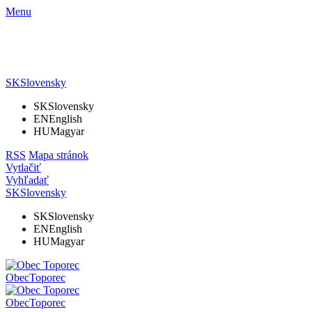
Menu
SK
Slovensky
SK
Slovensky
EN
English
HU
Magyar
RSS
Mapa stránok
Vytlačiť
Vyhľadať
SK
Slovensky
SK
Slovensky
EN
English
HU
Magyar
Obec
Toporec
Obec
Toporec