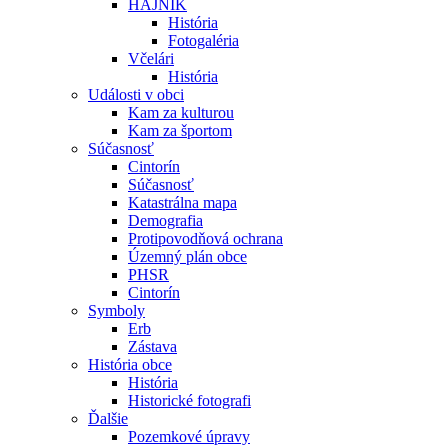
HÁJNIK
História
Fotogaléria
Včelári
História
Události v obci
Kam za kulturou
Kam za športom
Súčasnosť
Cintorín
Súčasnosť
Katastrálna mapa
Demografia
Protipovodňová ochrana
Územný plán obce
PHSR
Cintorín
Symboly
Erb
Zástava
História obce
História
Historické fotografi
Ďalšie
Pozemkové úpravy