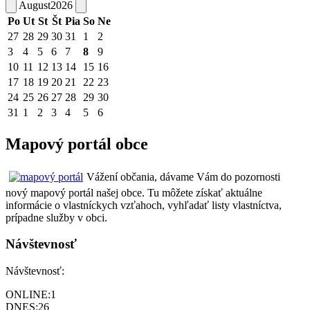
August
2026
Po
Ut
St
Št
Pia
So
Ne
27
28
29
30
31
1
2
3
4
5
6
7
8
9
10
11
12
13
14
15
16
17
18
19
20
21
22
23
24
25
26
27
28
29
30
31
1
2
3
4
5
6
Mapový portál obce
Vážení občania, dávame Vám do pozornosti
nový mapový portál našej obce. Tu môžete získať aktuálne
informácie o vlastníckych vzťahoch, vyhľadať listy vlastníctva,
prípadne služby v obci.
Návštevnosť
Návštevnosť:
ONLINE:
1
DNES:
26