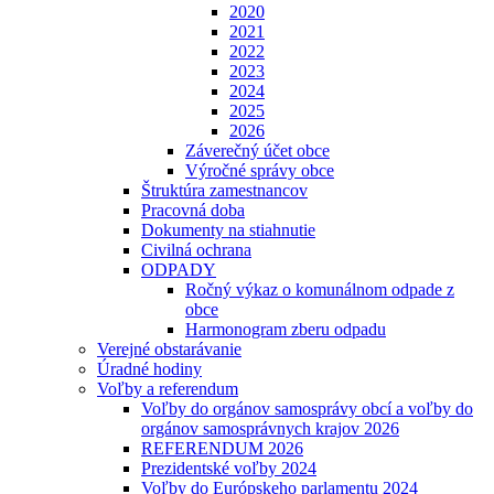
2020
2021
2022
2023
2024
2025
2026
Záverečný účet obce
Výročné správy obce
Štruktúra zamestnancov
Pracovná doba
Dokumenty na stiahnutie
Civilná ochrana
ODPADY
Ročný výkaz o komunálnom odpade z
obce
Harmonogram zberu odpadu
Verejné obstarávanie
Úradné hodiny
Voľby a referendum
Voľby do orgánov samosprávy obcí a voľby do
orgánov samosprávnych krajov 2026
REFERENDUM 2026
Prezidentské voľby 2024
Voľby do Európskeho parlamentu 2024