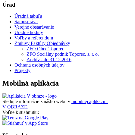
Úrad
Úradná tabuľa
Samospráva
Verejné obstarávanie
Úradné hodiny
Voľby a referendum
Zmluvy Faktúry Objednávky
ZFO Obec Toporec
ZFO Sociálny podnik Toporec, s. r. o.
Archív - do 31.12.2016
Ochrana osobných údajov
Projekty
Mobilná aplikácia
Sledujte informácie z nášho webu v
mobilnej aplikácii -
V OBRAZE.
Voľne k stiahnutiu: