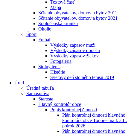
Textová časť
Mapa
Sčítanie obyvateľov, domov a bytov 2011
Sčítanie obyvateľov, domov a bytov 2021
Spoločenská kronika
Okolie
Šport
Futbal
Výsledky zápasov muži
Výsledky zápasov dorastu
Výsledky zápasov žiakov
Fotogaléria
Stolný tenis
História
Svetový deň stolného tenisu 2019
Úrad
Úradná tabuľa
Samospráva
Starosta
Hlavný kontrolór obce
Popis kontrolnej činnosti
Plán kontrolnej činnosti hlavného
kontrolóra obce Toporec na I. a II.
polrok 2026
Plán kontrolnej činnosti hlavného