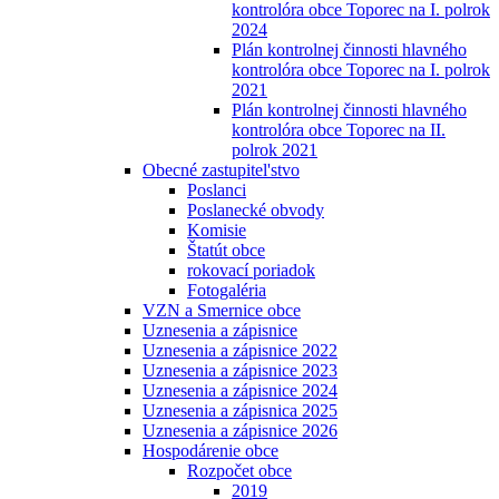
kontrolóra obce Toporec na I. polrok
2024
Plán kontrolnej činnosti hlavného
kontrolóra obce Toporec na I. polrok
2021
Plán kontrolnej činnosti hlavného
kontrolóra obce Toporec na II.
polrok 2021
Obecné zastupitel'stvo
Poslanci
Poslanecké obvody
Komisie
Štatút obce
rokovací poriadok
Fotogaléria
VZN a Smernice obce
Uznesenia a zápisnice
Uznesenia a zápisnice 2022
Uznesenia a zápisnice 2023
Uznesenia a zápisnice 2024
Uznesenia a zápisnica 2025
Uznesenia a zápisnice 2026
Hospodárenie obce
Rozpočet obce
2019