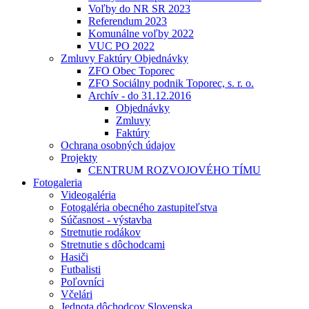
Voľby do NR SR 2023
Referendum 2023
Komunálne voľby 2022
VUC PO 2022
Zmluvy Faktúry Objednávky
ZFO Obec Toporec
ZFO Sociálny podnik Toporec, s. r. o.
Archív - do 31.12.2016
Objednávky
Zmluvy
Faktúry
Ochrana osobných údajov
Projekty
CENTRUM ROZVOJOVÉHO TÍMU
Fotogaleria
Videogaléria
Fotogaléria obecného zastupiteľstva
Súčasnost - výstavba
Stretnutie rodákov
Stretnutie s dôchodcami
Hasiči
Futbalisti
Poľovníci
Včelári
Jednota dôchodcov Slovenska