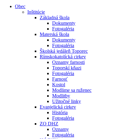
Obec
Inštitúcie
Základná škola
Dokumenty
Fotogaléria
Materská škola
Dokumenty
Fotogaléria
Školská jedáleň Toporec
Rímskokatolícká cirkev
Oznamy farnosti
Toporskí kňazi
Fotogaléria
Farnosť
Kostol
Modlime sa ruženec
Modlitby
Užitočné linky
Evanjelická cirkev
História
Fotogaléria
ZO DHZ
Oznamy
Fotogaléria