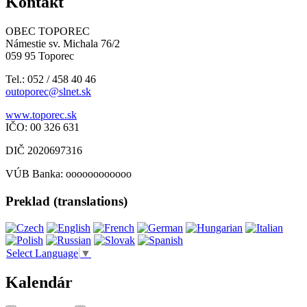
Kontakt
OBEC TOPOREC
Námestie sv. Michala 76/2
059 95 Toporec
Tel.: 052 / 458 40 46
outoporec@slnet.sk
www.toporec.sk
IČO: 00 326 631
DIČ 2020697316
VÚB Banka: oooooooooooo
Preklad (translations)
Select Language
▼
Kalendár