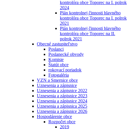
kontrolóra obce Toporec na I. polrok
2024
Plán kontrolnej činnosti hlavného
kontrolóra obce Toporec na I. polrok
2021
Plán kontrolnej činnosti hlavného
kontrolóra obce Toporec na II.
polrok 2021
Obecné zastupitel'stvo
Poslanci
Poslanecké obvody
Komisie
Štatút obce
rokovací poriadok
Fotogaléria
VZN a Smernice obce
Uznesenia a zápisnice
Uznesenia a zápisnice 2022
Uznesenia a zápisnice 2023
Uznesenia a zápisnice 2024
Uznesenia a zápisnica 2025
Uznesenia a zápisnice 2026
Hospodárenie obce
Rozpočet obce
2019