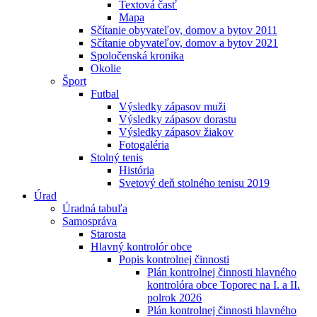
Textová časť
Mapa
Sčítanie obyvateľov, domov a bytov 2011
Sčítanie obyvateľov, domov a bytov 2021
Spoločenská kronika
Okolie
Šport
Futbal
Výsledky zápasov muži
Výsledky zápasov dorastu
Výsledky zápasov žiakov
Fotogaléria
Stolný tenis
História
Svetový deň stolného tenisu 2019
Úrad
Úradná tabuľa
Samospráva
Starosta
Hlavný kontrolór obce
Popis kontrolnej činnosti
Plán kontrolnej činnosti hlavného
kontrolóra obce Toporec na I. a II.
polrok 2026
Plán kontrolnej činnosti hlavného