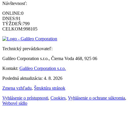
Návštevnosť:
ONLINE:
0
DNES:
91
TÝŽDEŇ:
799
CELKOM:
998105
Technický prevádzkovateľ:
Galileo Corporation s.r.o., Čierna Voda 468, 925 06
Kontakt:
Galileo Corporation s.r.o.
Posledná aktualizácia: 4. 8. 2026
Zmena vzhľadu
,
Štruktúra stránok
Vyhlásenie o prístupnosti
,
Cookies
,
Vyhlásenie o ochrane súkromia
,
Webové sídlo