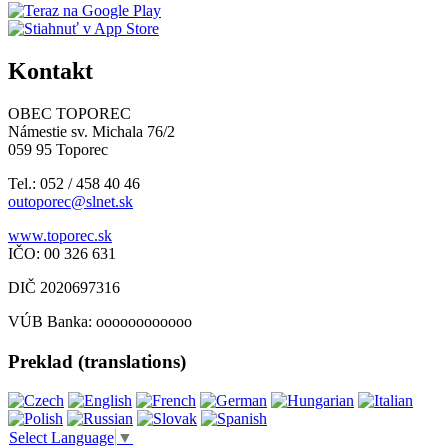
Kontakt
OBEC TOPOREC
Námestie sv. Michala 76/2
059 95 Toporec
Tel.: 052 / 458 40 46
outoporec@slnet.sk
www.toporec.sk
IČO: 00 326 631
DIČ 2020697316
VÚB Banka: oooooooooooo
Preklad (translations)
Select Language
▼