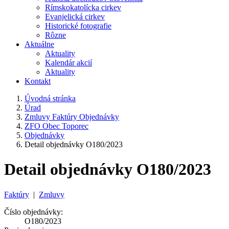
Rímskokatolícka cirkev
Evanjelická cirkev
Historické fotografie
Rôzne
Aktuálne
Aktuality
Kalendár akcií
Aktuality
Kontakt
Úvodná stránka
Úrad
Zmluvy Faktúry Objednávky
ZFO Obec Toporec
Objednávky
Detail objednávky O180/2023
Detail objednávky O180/2023
Faktúry
|
Zmluvy
Číslo objednávky:
O180/2023