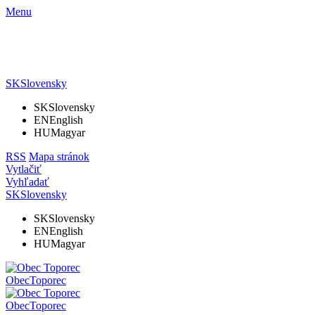
Menu
SK
Slovensky
SK
Slovensky
EN
English
HU
Magyar
RSS
Mapa stránok
Vytlačiť
Vyhľadať
SK
Slovensky
SK
Slovensky
EN
English
HU
Magyar
Obec
Toporec
Obec
Toporec