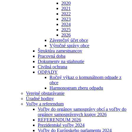
2020
2021
2022
2023
2024
2025
2026
Záverečný účet obce
Výročné správy obce
Štruktúra zamestnancov
Pracovná doba
Dokumenty na stiahnutie
Civilná ochrana
ODPADY
Ročný výkaz o komunálnom odpade z
obce
Harmonogram zberu odpadu
Verejné obstarávanie
Úradné hodiny
Voľby a referendum
Voľby do orgánov samosprávy obcí a voľby do
orgánov samosprávnych krajov 2026
REFERENDUM 2026
Prezidentské voľby 2024
Voľby do Európskeho parlamentu 2024