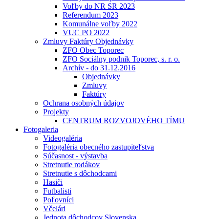
Voľby do NR SR 2023
Referendum 2023
Komunálne voľby 2022
VUC PO 2022
Zmluvy Faktúry Objednávky
ZFO Obec Toporec
ZFO Sociálny podnik Toporec, s. r. o.
Archív - do 31.12.2016
Objednávky
Zmluvy
Faktúry
Ochrana osobných údajov
Projekty
CENTRUM ROZVOJOVÉHO TÍMU
Fotogaleria
Videogaléria
Fotogaléria obecného zastupiteľstva
Súčasnost - výstavba
Stretnutie rodákov
Stretnutie s dôchodcami
Hasiči
Futbalisti
Poľovníci
Včelári
Jednota dôchodcov Slovenska