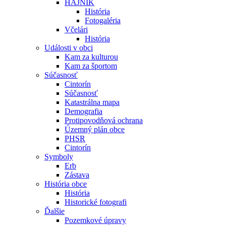
HÁJNIK
História
Fotogaléria
Včelári
História
Události v obci
Kam za kulturou
Kam za športom
Súčasnosť
Cintorín
Súčasnosť
Katastrálna mapa
Demografia
Protipovodňová ochrana
Územný plán obce
PHSR
Cintorín
Symboly
Erb
Zástava
História obce
História
Historické fotografi
Ďalšie
Pozemkové úpravy