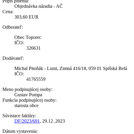
Popis plnenia:
Objednávka náradia - AČ
Cena:
303,60 EUR
Odberateľ:
Obec Toporec
IČO:
326631
Dodávateľ:
Michal Pitoňák - Lumi, Zimná 416/18, 059 01 Spišská Belá
IČO:
41765559
Meno podpisujúcej osoby:
Gustav Pompa
Funkcia podpisujúcej osoby:
starosta obce
Súvisiace faktúry:
DF/2023/691
, 29.12 .2023
Dátum vystavenia: