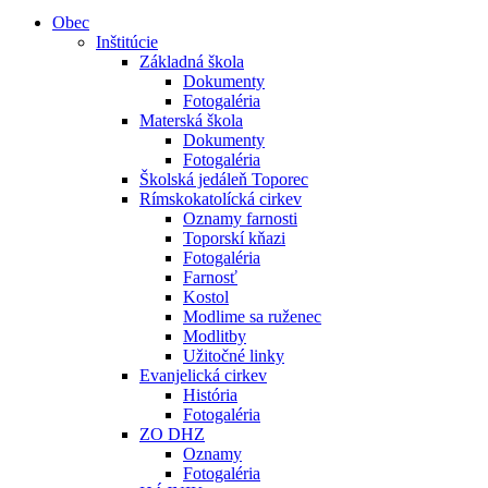
Obec
Inštitúcie
Základná škola
Dokumenty
Fotogaléria
Materská škola
Dokumenty
Fotogaléria
Školská jedáleň Toporec
Rímskokatolícká cirkev
Oznamy farnosti
Toporskí kňazi
Fotogaléria
Farnosť
Kostol
Modlime sa ruženec
Modlitby
Užitočné linky
Evanjelická cirkev
História
Fotogaléria
ZO DHZ
Oznamy
Fotogaléria