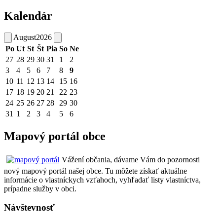
Kalendár
August
2026
Po
Ut
St
Št
Pia
So
Ne
27
28
29
30
31
1
2
3
4
5
6
7
8
9
10
11
12
13
14
15
16
17
18
19
20
21
22
23
24
25
26
27
28
29
30
31
1
2
3
4
5
6
Mapový portál obce
Vážení občania, dávame Vám do pozornosti
nový mapový portál našej obce. Tu môžete získať aktuálne
informácie o vlastníckych vzťahoch, vyhľadať listy vlastníctva,
prípadne služby v obci.
Návštevnosť