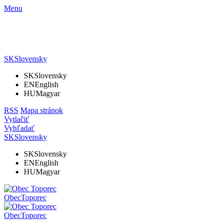
Menu
SK
Slovensky
SK
Slovensky
EN
English
HU
Magyar
RSS
Mapa stránok
Vytlačiť
Vyhľadať
SK
Slovensky
SK
Slovensky
EN
English
HU
Magyar
Obec
Toporec
Obec
Toporec