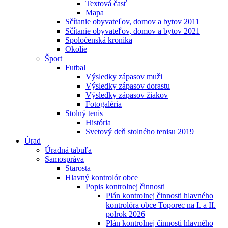
Textová časť
Mapa
Sčítanie obyvateľov, domov a bytov 2011
Sčítanie obyvateľov, domov a bytov 2021
Spoločenská kronika
Okolie
Šport
Futbal
Výsledky zápasov muži
Výsledky zápasov dorastu
Výsledky zápasov žiakov
Fotogaléria
Stolný tenis
História
Svetový deň stolného tenisu 2019
Úrad
Úradná tabuľa
Samospráva
Starosta
Hlavný kontrolór obce
Popis kontrolnej činnosti
Plán kontrolnej činnosti hlavného
kontrolóra obce Toporec na I. a II.
polrok 2026
Plán kontrolnej činnosti hlavného