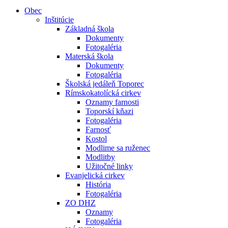
Obec
Inštitúcie
Základná škola
Dokumenty
Fotogaléria
Materská škola
Dokumenty
Fotogaléria
Školská jedáleň Toporec
Rímskokatolícká cirkev
Oznamy farnosti
Toporskí kňazi
Fotogaléria
Farnosť
Kostol
Modlime sa ruženec
Modlitby
Užitočné linky
Evanjelická cirkev
História
Fotogaléria
ZO DHZ
Oznamy
Fotogaléria