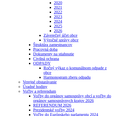
2020
2021
2022
2023
2024
2025
2026
Záverečný účet obce
Výročné správy obce
Štruktúra zamestnancov
Pracovná doba
Dokumenty na stiahnutie
Civilná ochrana
ODPADY
Ročný výkaz o komunálnom odpade z
obce
Harmonogram zberu odpadu
Verejné obstarávanie
Úradné hodiny
Voľby a referendum
Voľby do orgánov samosprávy obcí a voľby do
orgánov samosprávnych krajov 2026
REFERENDUM 2026
Prezidentské voľby 2024
Voľby do Európskeho parlamentu 2024