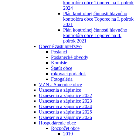
kontrolóra obce Toporec na I. polrok
2024
Plán kontrolnej činnosti hlavného
kontrolóra obce Toporec na I. polrok
2021
Plán kontrolnej činnosti hlavného
kontrolóra obce Toporec na II.
polrok 2021
Obecné zastupitel'stvo
Poslanci
Poslanecké obvody
Komisie
Štatút obce
rokovací poriadok
Fotogaléria
VZN a Smernice obce
Uznesenia a zápisnice
Uznesenia a zápisnice 2022
Uznesenia a zápisnice 2023
Uznesenia a zápisnice 2024
Uznesenia a zápisnica 2025
Uznesenia a zápisnice 2026
Hospodárenie obce
Rozpočet obce
2019