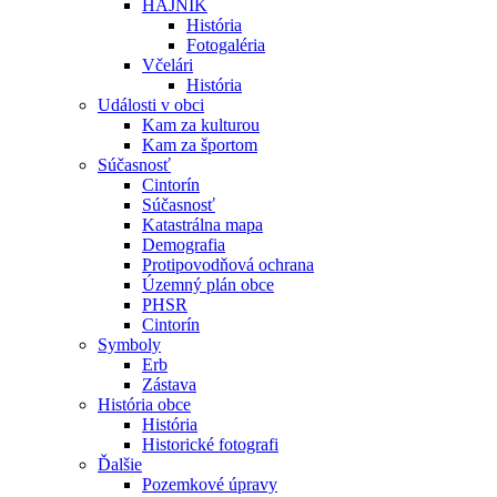
HÁJNIK
História
Fotogaléria
Včelári
História
Události v obci
Kam za kulturou
Kam za športom
Súčasnosť
Cintorín
Súčasnosť
Katastrálna mapa
Demografia
Protipovodňová ochrana
Územný plán obce
PHSR
Cintorín
Symboly
Erb
Zástava
História obce
História
Historické fotografi
Ďalšie
Pozemkové úpravy