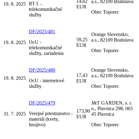
14,62
a.s., 82109 Bratislava
RT I. -
19. 8. 2025
EUR
telekomunikačné
Obec Toporec
služby
DF/2025/481
Orange Slovensko,
59,25
a.s., 82109 Bratislava
OcU -
19. 8. 2025
EUR
telekomunikačné
Obec Toporec
služby, zariadenia
DF/2025/480
Orange Slovensko,
17,43
a.s., 82109 Bratislava
19. 8. 2025
OcU - internetové
EUR
služby
Obec Toporec
DF/2025/479
J&T GARDEN, s. r.
o., Plavnica 298, 065
173,90
Verejné priestranstvo -
31. 7. 2025
45 Plavnica
EUR
materiál (kvety,
hnojivo)
Obec Toporec