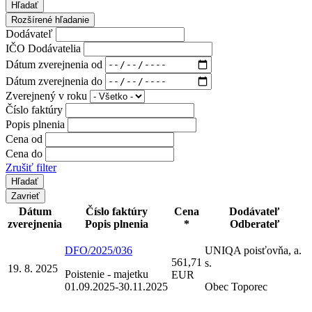
Hľadať
Rozšírené hľadanie
Dodávateľ
IČO Dodávatelia
Dátum zverejnenia od
Dátum zverejnenia do
Zverejnený v roku
Číslo faktúry
Popis plnenia
Cena od
Cena do
Zrušiť filter
Zavrieť
Dátum
Číslo faktúry
Cena
Dodávateľ
zverejnenia
Popis plnenia
*
Odberateľ
DFO/2025/036
UNIQA poisťovňa, a.
561,71
s.
19. 8. 2025
Poistenie - majetku
EUR
01.09.2025-30.11.2025
Obec Toporec