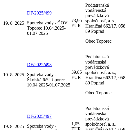
Podtatranská
vodárenská
DF/2025/499
prevádzková
73,95
spoločnosť, a. s.,
Spotreba vody - ČOV
19. 8. 2025
EUR
Hraničná 662/17, 058
Toporec 10.04.2025-
89 Poprad
01.07.2025
Obec Toporec
Podtatranská
vodárenská
DF/2025/498
prevádzková
39,85
spoločnosť, a. s.,
Spotreba vody -
19. 8. 2025
EUR
Hraničná 662/17, 058
Školská 6/5 Toporec
89 Poprad
10.04.2025-01.07.2025
Obec Toporec
Podtatranská
vodárenská
DF/2025/497
prevádzková
1,05
spoločnosť, a. s.,
Spotreba vody -
19. 8. 2025
EUR
Hraničná 662/17, 058