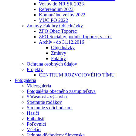
Voľby do NR SR 2023
Referendum 2023
Komunálne voľby 2022
VUC PO 2022
Zmluvy Faktúry Objednávky
ZFO Obec Toporec
ZFO Sociálny podnik Toporec, s. r. o.
Archív - do 31.12.2016
Objednávky
Zmluvy
Faktúry
Ochrana osobných údajov
Projekty
CENTRUM ROZVOJOVÉHO TÍMU
Fotogaleria
Videogaléria
Fotogaléria obecného zastupiteľstva
Súčasnost - výstavba
Stretnutie rodákov
Stretnutie s dôchodcami
Hasiči
Futbalisti
Poľovníci
Včelári
Jednota dôchodcov Slovenska