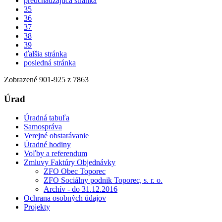
predchádzajúca stránka
35
36
37
38
39
ďalšia stránka
posledná stránka
Zobrazené
901
-
925
z 7863
Úrad
Úradná tabuľa
Samospráva
Verejné obstarávanie
Úradné hodiny
Voľby a referendum
Zmluvy Faktúry Objednávky
ZFO Obec Toporec
ZFO Sociálny podnik Toporec, s. r. o.
Archív - do 31.12.2016
Ochrana osobných údajov
Projekty