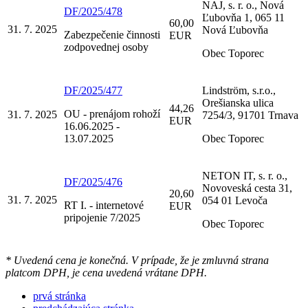
NAJ, s. r. o., Nová
DF/2025/478
Ľubovňa 1, 065 11
60,00
31. 7. 2025
Nová Ľubovňa
Zabezpečenie činnosti
EUR
zodpovednej osoby
Obec Toporec
DF/2025/477
Lindström, s.r.o.,
Orešianska ulica
44,26
OU - prenájom rohoží
31. 7. 2025
7254/3, 91701 Trnava
EUR
16.06.2025 -
13.07.2025
Obec Toporec
NETON IT, s. r. o.,
DF/2025/476
Novoveská cesta 31,
20,60
31. 7. 2025
054 01 Levoča
RT I. - internetové
EUR
pripojenie 7/2025
Obec Toporec
* Uvedená cena je konečná. V prípade, že je zmluvná strana
platcom DPH, je cena uvedená vrátane DPH.
prvá stránka