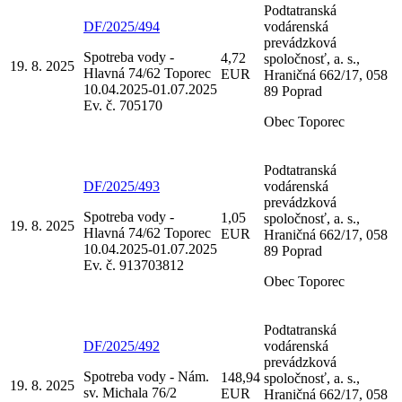
Podtatranská
DF/2025/494
vodárenská
prevádzková
Spotreba vody -
4,72
spoločnosť, a. s.,
19. 8. 2025
Hlavná 74/62 Toporec
EUR
Hraničná 662/17, 058
10.04.2025-01.07.2025
89 Poprad
Ev. č. 705170
Obec Toporec
Podtatranská
DF/2025/493
vodárenská
prevádzková
Spotreba vody -
1,05
spoločnosť, a. s.,
19. 8. 2025
Hlavná 74/62 Toporec
EUR
Hraničná 662/17, 058
10.04.2025-01.07.2025
89 Poprad
Ev. č. 913703812
Obec Toporec
Podtatranská
DF/2025/492
vodárenská
prevádzková
Spotreba vody - Nám.
148,94
spoločnosť, a. s.,
19. 8. 2025
sv. Michala 76/2
EUR
Hraničná 662/17, 058