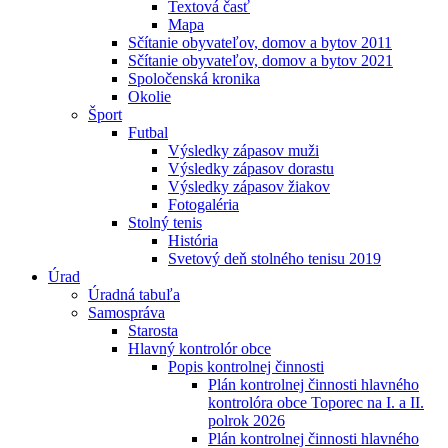
Textová časť
Mapa
Sčítanie obyvateľov, domov a bytov 2011
Sčítanie obyvateľov, domov a bytov 2021
Spoločenská kronika
Okolie
Šport
Futbal
Výsledky zápasov muži
Výsledky zápasov dorastu
Výsledky zápasov žiakov
Fotogaléria
Stolný tenis
História
Svetový deň stolného tenisu 2019
Úrad
Úradná tabuľa
Samospráva
Starosta
Hlavný kontrolór obce
Popis kontrolnej činnosti
Plán kontrolnej činnosti hlavného
kontrolóra obce Toporec na I. a II.
polrok 2026
Plán kontrolnej činnosti hlavného