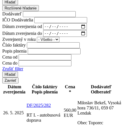
Hľadať
Rozšírené hľadanie
Dodávateľ
IČO Dodávatelia
Dátum zverejnenia od
Dátum zverejnenia do
Zverejnený v roku
Číslo faktúry
Popis plnenia
Cena od
Cena do
Zrušiť filter
Zavrieť
Dátum
Číslo faktúry
Cena
Dodávateľ
zverejnenia
Popis plnenia
*
Odberateľ
Miloslav Bekeš, Vysoká
DF/2025/282
hora 736/11, 059 07
560,00
26. 5. 2025
Lendak
RT I. - autobusová
EUR
doprava
Obec Toporec