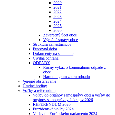
2020
2021
2022
2023
2024
2025
2026
Záverečný účet obce
Výročné správy obce
Štruktúra zamestnancov
Pracovná doba
Dokumenty na stiahnutie
Civilná ochrana
ODPADY
Ročný výkaz o komunálnom odpade z
obce
Harmonogram zberu odpadu
Verejné obstarávanie
Úradné hodiny
Voľby a referendum
Voľby do orgánov samosprávy obcí a voľby do
orgánov samosprávnych krajov 2026
REFERENDUM 2026
Prezidentské voľby 2024
Voľby do Európskeho parlamentu 2024