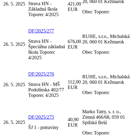
20, 060 01 Kežmarok
Strava HN -
26. 5. 2025
421,00
Základná škola
EUR
Obec Toporec
Toporec 4/2025
DF/2025/277
RUHE, s.r.o., Michalská
Strava HN -
676,00
20, 060 01 Kežmarok
26. 5. 2025
Špeciálna základná
EUR
škola Toporec
Obec Toporec
4/2025
DF/2025/276
RUHE, s.r.o., Michalská
112,00
20, 060 01 Kežmarok
Strava HN - MŠ
26. 5. 2025
EUR
Podolínska 402/77
Obec Toporec
Toporec 4/2025
Marko Tatry, s. r. o.,
DF/2025/275
Zimná 466/68, 059 01
40,90
26. 5. 2025
Spišská Belá
EUR
ŠJ 1 - potraviny
Obec Toporec