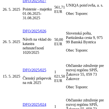
DFO/2025/027
UNIQA poisťovňa, a. s.
561,71
Poistenie - majetku
26. 5. 2025
EUR
01.06.2025-
Obec Toporec
31.08.2025
DFO/2025/026
Slovenská pošta,
Partizánska cesta 9, 975
Návrh na vklad do
50,00
26. 5. 2025
99 Banská Bystrica
katastra
EUR
nehnuteľností
Obec Toporec
1020/2025
Občianske združenie pre
DFO/2025/025
rozvoj regiónu SPIŠ,
1
Žakovce 55, 059 73
15. 5. 2025
021,50
Členský príspevok
Žakovce
EUR
na rok 2025
Obec Toporec
Občianske združenie pre
DFO/2025/024
rozvoj regiónu SPIŠ,
1
Žakovce 55, 059 73