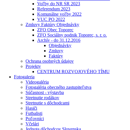
Voľby do NR SR 2023
Referendum 2023
Komunálne voľby 2022
VUC PO 2022
Zmluvy Faktúry Objednávky
ZFO Obec Toporec
ZFO Sociálny podnik Toporec, s. r. o.
Archív - do 31.12.2016
Objednávky
Zmluvy
Faktúry
Ochrana osobných údajov
Projekty
CENTRUM ROZVOJOVÉHO TÍMU
Fotogaleria
Videogaléria
Fotogaléria obecného zastupiteľstva
Súčasnost - výstavba
Stretnutie rodákov
Stretnutie s dôchodcami
Hasiči
Futbalisti
Poľovníci
Včelári
Jednota dôchodcov Slovenska