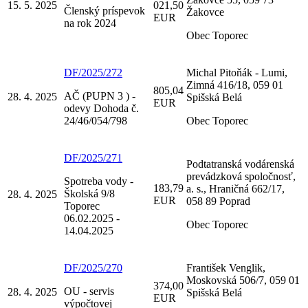
15. 5. 2025
021,50
Členský príspevok
Žakovce
EUR
na rok 2024
Obec Toporec
DF/2025/272
Michal Pitoňák - Lumi,
Zimná 416/18, 059 01
805,04
AČ (PUPN 3 ) -
28. 4. 2025
Spišská Belá
EUR
odevy Dohoda č.
24/46/054/798
Obec Toporec
DF/2025/271
Podtatranská vodárenská
prevádzková spoločnosť,
Spotreba vody -
183,79
a. s., Hraničná 662/17,
Školská 9/8
28. 4. 2025
EUR
058 89 Poprad
Toporec
06.02.2025 -
Obec Toporec
14.04.2025
DF/2025/270
František Venglik,
Moskovská 506/7, 059 01
374,00
OU - servis
28. 4. 2025
Spišská Belá
EUR
výpočtovej