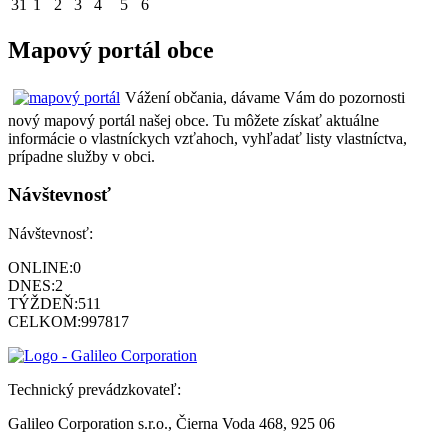
31
1
2
3
4
5
6
Mapový portál obce
Vážení občania, dávame Vám do pozornosti
nový mapový portál našej obce. Tu môžete získať aktuálne
informácie o vlastníckych vzťahoch, vyhľadať listy vlastníctva,
prípadne služby v obci.
Návštevnosť
Návštevnosť:
ONLINE:
0
DNES:
2
TÝŽDEŇ:
511
CELKOM:
997817
Technický prevádzkovateľ:
Galileo Corporation s.r.o., Čierna Voda 468, 925 06