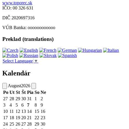
www.toporec.sk
IČO: 00 326 631
DIČ 2020697316
VÚB Banka: oooooooooooo
Preklad (translations)
Select Language
▼
Kalendár
August
2026
Po
Ut
St
Št
Pia
So
Ne
27
28
29
30
31
1
2
3
4
5
6
7
8
9
10
11
12
13
14
15
16
17
18
19
20
21
22
23
24
25
26
27
28
29
30