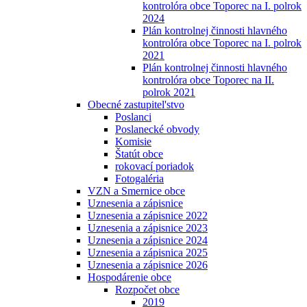
kontrolóra obce Toporec na I. polrok
2024
Plán kontrolnej činnosti hlavného
kontrolóra obce Toporec na I. polrok
2021
Plán kontrolnej činnosti hlavného
kontrolóra obce Toporec na II.
polrok 2021
Obecné zastupitel'stvo
Poslanci
Poslanecké obvody
Komisie
Štatút obce
rokovací poriadok
Fotogaléria
VZN a Smernice obce
Uznesenia a zápisnice
Uznesenia a zápisnice 2022
Uznesenia a zápisnice 2023
Uznesenia a zápisnice 2024
Uznesenia a zápisnica 2025
Uznesenia a zápisnice 2026
Hospodárenie obce
Rozpočet obce
2019