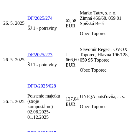
Marko Tatry, s. r. o.,
DF/2025/274
Zimná 466/68, 059 01
65,58
26. 5. 2025
Spišská Belá
EUR
ŠJ 1 - potraviny
Obec Toporec
Slavomír Regec - OVOX
1
DF/2025/273
Toporec, Hlavná 196/128,
26. 5. 2025
666,60
059 95 Toporec
ŠJ 1 - potraviny
EUR
Obec Toporec
DFO/2025/028
Poistenie majetku
UNIQA poisťovňa, a. s.
127,04
(stroje
26. 5. 2025
EUR
kompostárne)
Obec Toporec
02.06.2025-
01.12.2025