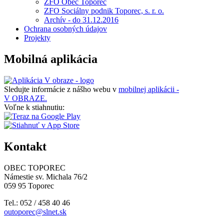
ZFO Obec Toporec
ZFO Sociálny podnik Toporec, s. r. o.
Archív - do 31.12.2016
Ochrana osobných údajov
Projekty
Mobilná aplikácia
Sledujte informácie z nášho webu v
mobilnej aplikácii -
V OBRAZE.
Voľne k stiahnutiu:
Kontakt
OBEC TOPOREC
Námestie sv. Michala 76/2
059 95 Toporec
Tel.: 052 / 458 40 46
outoporec@slnet.sk