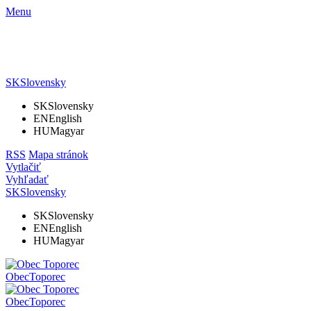
Menu
SK
Slovensky
SK
Slovensky
EN
English
HU
Magyar
RSS
Mapa stránok
Vytlačiť
Vyhľadať
SK
Slovensky
SK
Slovensky
EN
English
HU
Magyar
Obec
Toporec
Obec
Toporec