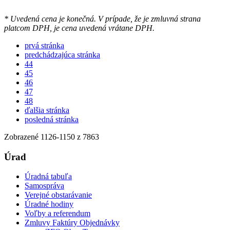
* Uvedená cena je konečná. V prípade, že je zmluvná strana
platcom DPH, je cena uvedená vrátane DPH.
prvá stránka
predchádzajúca stránka
44
45
46
47
48
ďalšia stránka
posledná stránka
Zobrazené
1126
-
1150
z 7863
Úrad
Úradná tabuľa
Samospráva
Verejné obstarávanie
Úradné hodiny
Voľby a referendum
Zmluvy Faktúry Objednávky