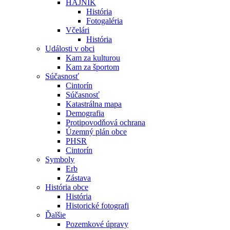
HÁJNIK
História
Fotogaléria
Včelári
História
Události v obci
Kam za kulturou
Kam za športom
Súčasnosť
Cintorín
Súčasnosť
Katastrálna mapa
Demografia
Protipovodňová ochrana
Územný plán obce
PHSR
Cintorín
Symboly
Erb
Zástava
História obce
História
Historické fotografi
Ďalšie
Pozemkové úpravy