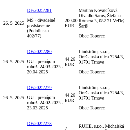
DF/2025/281
Martina Kovalčíková
Divadlo Sarus, Štefana
MŠ - divadelné
200,00
Rómera 3, 082 21 Veľký
26. 5. 2025
predstavenie
EUR
Šariš
(Podolínska
402/77)
Obec Toporec
DF/2025/280
Lindström, s.r.o.,
Orešianska ulica 7254/3,
44,26
OU - prenájom
26. 5. 2025
91701 Trnava
EUR
rohoží 24.03.2025 -
20.04.2025
Obec Toporec
DF/2025/279
Lindström, s.r.o.,
Orešianska ulica 7254/3,
44,26
OU - prenájom
26. 5. 2025
91701 Trnava
EUR
rohoží 24.02.2025 -
23.03.2025
Obec Toporec
DF/2025/278
RUHE, s.r.o., Michalská
7