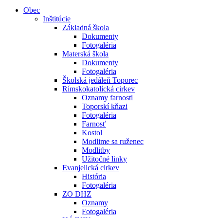
Obec
Inštitúcie
Základná škola
Dokumenty
Fotogaléria
Materská škola
Dokumenty
Fotogaléria
Školská jedáleň Toporec
Rímskokatolícká cirkev
Oznamy farnosti
Toporskí kňazi
Fotogaléria
Farnosť
Kostol
Modlime sa ruženec
Modlitby
Užitočné linky
Evanjelická cirkev
História
Fotogaléria
ZO DHZ
Oznamy
Fotogaléria