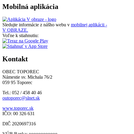
Mobilná aplikácia
Sledujte informácie z nášho webu v
mobilnej aplikácii -
V OBRAZE.
Voľne k stiahnutiu:
Kontakt
OBEC TOPOREC
Námestie sv. Michala 76/2
059 95 Toporec
Tel.: 052 / 458 40 46
outoporec@slnet.sk
www.toporec.sk
IČO: 00 326 631
DIČ 2020697316
VÚB Banka: oooooooooooo