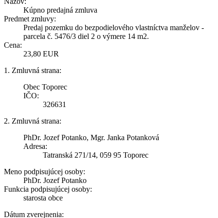
Názov:
Kúpno predajná zmluva
Predmet zmluvy:
Predaj pozemku do bezpodielového vlastníctva manželov -
parcela č. 5476/3 diel 2 o výmere 14 m2.
Cena:
23,80 EUR
1. Zmluvná strana:
Obec Toporec
IČO:
326631
2. Zmluvná strana:
PhDr. Jozef Potanko, Mgr. Janka Potanková
Adresa:
Tatranská 271/14, 059 95 Toporec
Meno podpisujúcej osoby:
PhDr. Jozef Potanko
Funkcia podpisujúcej osoby:
starosta obce
Dátum zverejnenia: