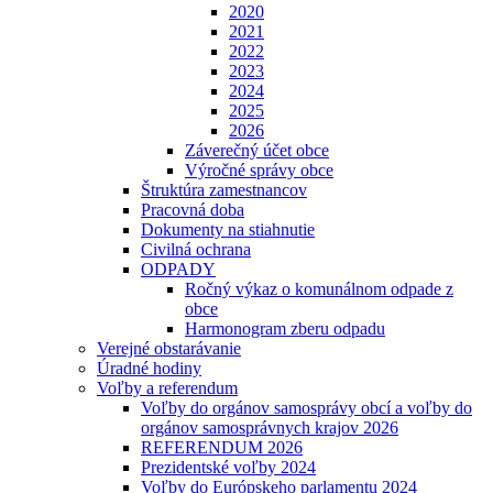
2020
2021
2022
2023
2024
2025
2026
Záverečný účet obce
Výročné správy obce
Štruktúra zamestnancov
Pracovná doba
Dokumenty na stiahnutie
Civilná ochrana
ODPADY
Ročný výkaz o komunálnom odpade z
obce
Harmonogram zberu odpadu
Verejné obstarávanie
Úradné hodiny
Voľby a referendum
Voľby do orgánov samosprávy obcí a voľby do
orgánov samosprávnych krajov 2026
REFERENDUM 2026
Prezidentské voľby 2024
Voľby do Európskeho parlamentu 2024