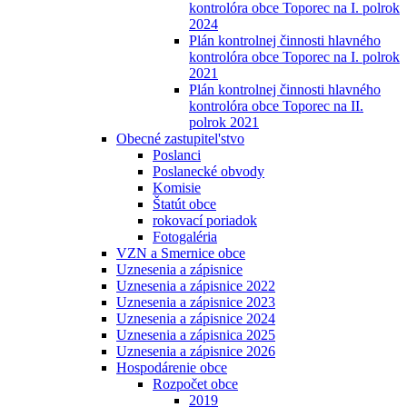
kontrolóra obce Toporec na I. polrok
2024
Plán kontrolnej činnosti hlavného
kontrolóra obce Toporec na I. polrok
2021
Plán kontrolnej činnosti hlavného
kontrolóra obce Toporec na II.
polrok 2021
Obecné zastupitel'stvo
Poslanci
Poslanecké obvody
Komisie
Štatút obce
rokovací poriadok
Fotogaléria
VZN a Smernice obce
Uznesenia a zápisnice
Uznesenia a zápisnice 2022
Uznesenia a zápisnice 2023
Uznesenia a zápisnice 2024
Uznesenia a zápisnica 2025
Uznesenia a zápisnice 2026
Hospodárenie obce
Rozpočet obce
2019