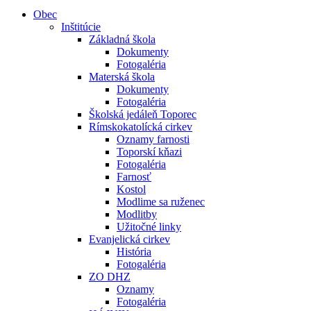
Obec
Inštitúcie
Základná škola
Dokumenty
Fotogaléria
Materská škola
Dokumenty
Fotogaléria
Školská jedáleň Toporec
Rímskokatolícká cirkev
Oznamy farnosti
Toporskí kňazi
Fotogaléria
Farnosť
Kostol
Modlime sa ruženec
Modlitby
Užitočné linky
Evanjelická cirkev
História
Fotogaléria
ZO DHZ
Oznamy
Fotogaléria