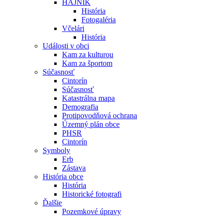
HÁJNIK
História
Fotogaléria
Včelári
História
Události v obci
Kam za kulturou
Kam za športom
Súčasnosť
Cintorín
Súčasnosť
Katastrálna mapa
Demografia
Protipovodňová ochrana
Územný plán obce
PHSR
Cintorín
Symboly
Erb
Zástava
História obce
História
Historické fotografi
Ďalšie
Pozemkové úpravy