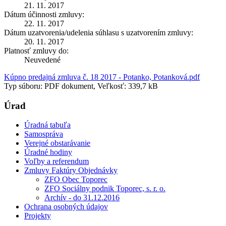
21. 11. 2017
Dátum účinnosti zmluvy:
22. 11. 2017
Dátum uzatvorenia/udelenia súhlasu s uzatvorením zmluvy:
20. 11. 2017
Platnosť zmluvy do:
Neuvedené
Kúpno predajná zmluva č. 18 2017 - Potanko, Potanková.pdf
Typ súboru: PDF dokument, Veľkosť: 339,7 kB
Úrad
Úradná tabuľa
Samospráva
Verejné obstarávanie
Úradné hodiny
Voľby a referendum
Zmluvy Faktúry Objednávky
ZFO Obec Toporec
ZFO Sociálny podnik Toporec, s. r. o.
Archív - do 31.12.2016
Ochrana osobných údajov
Projekty