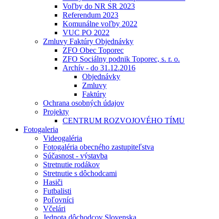
Voľby do NR SR 2023
Referendum 2023
Komunálne voľby 2022
VUC PO 2022
Zmluvy Faktúry Objednávky
ZFO Obec Toporec
ZFO Sociálny podnik Toporec, s. r. o.
Archív - do 31.12.2016
Objednávky
Zmluvy
Faktúry
Ochrana osobných údajov
Projekty
CENTRUM ROZVOJOVÉHO TÍMU
Fotogaleria
Videogaléria
Fotogaléria obecného zastupiteľstva
Súčasnost - výstavba
Stretnutie rodákov
Stretnutie s dôchodcami
Hasiči
Futbalisti
Poľovníci
Včelári
Jednota dôchodcov Slovenska