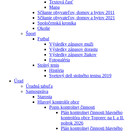
Textová časť
Mapa
Sčítanie obyvateľov, domov a bytov 2011
Sčítanie obyvateľov, domov a bytov 2021
Spoločenská kronika
Okolie
Šport
Futbal
Výsledky zápasov muži
Výsledky zápasov dorastu
Výsledky zápasov žiakov
Fotogaléria
Stolný tenis
História
Svetový deň stolného tenisu 2019
Úrad
Úradná tabuľa
Samospráva
Starosta
Hlavný kontrolór obce
Popis kontrolnej činnosti
Plán kontrolnej činnosti hlavného
kontrolóra obce Toporec na I. a II.
polrok 2026
Plán kontrolnej činnosti hlavného