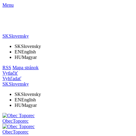
Menu
SK
Slovensky
SK
Slovensky
EN
English
HU
Magyar
RSS
Mapa stránok
Vytlačiť
Vyhľadať
SK
Slovensky
SK
Slovensky
EN
English
HU
Magyar
Obec
Toporec
Obec
Toporec