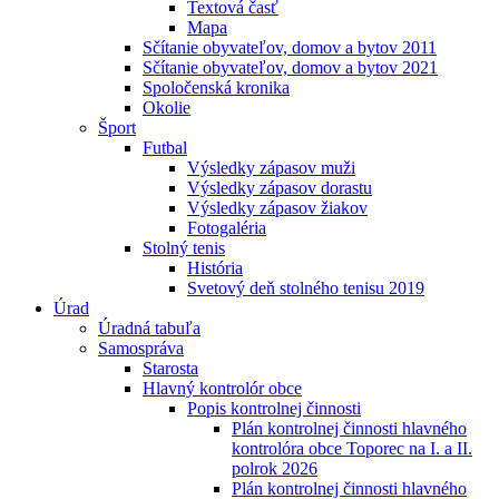
Textová časť
Mapa
Sčítanie obyvateľov, domov a bytov 2011
Sčítanie obyvateľov, domov a bytov 2021
Spoločenská kronika
Okolie
Šport
Futbal
Výsledky zápasov muži
Výsledky zápasov dorastu
Výsledky zápasov žiakov
Fotogaléria
Stolný tenis
História
Svetový deň stolného tenisu 2019
Úrad
Úradná tabuľa
Samospráva
Starosta
Hlavný kontrolór obce
Popis kontrolnej činnosti
Plán kontrolnej činnosti hlavného
kontrolóra obce Toporec na I. a II.
polrok 2026
Plán kontrolnej činnosti hlavného