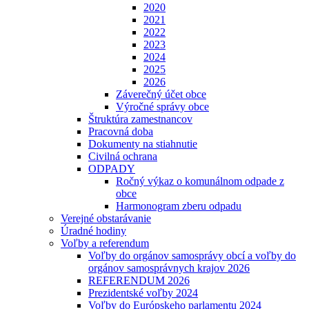
2020
2021
2022
2023
2024
2025
2026
Záverečný účet obce
Výročné správy obce
Štruktúra zamestnancov
Pracovná doba
Dokumenty na stiahnutie
Civilná ochrana
ODPADY
Ročný výkaz o komunálnom odpade z
obce
Harmonogram zberu odpadu
Verejné obstarávanie
Úradné hodiny
Voľby a referendum
Voľby do orgánov samosprávy obcí a voľby do
orgánov samosprávnych krajov 2026
REFERENDUM 2026
Prezidentské voľby 2024
Voľby do Európskeho parlamentu 2024