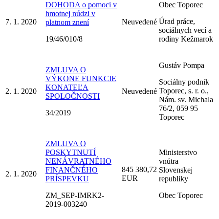
DOHODA o pomoci v
Obec Toporec
hmotnej núdzi v
Úrad práce,
7. 1. 2020
Neuvedené
platnom znení
sociálnych vecí a
19/46/010/8
rodiny Kežmarok
Gustáv Pompa
ZMLUVA O
VÝKONE FUNKCIE
Sociálny podnik
KONATEĽA
Toporec, s. r. o.,
2. 1. 2020
Neuvedené
SPOLOČNOSTI
Nám. sv. Michala
76/2, 059 95
34/2019
Toporec
ZMLUVA O
POSKYTNUTÍ
Ministerstvo
NENÁVRATNÉHO
vnútra
845 380,72
FINANČNÉHO
Slovenskej
2. 1. 2020
EUR
PRÍSPEVKU
republiky
ZM_SEP-IMRK2-
Obec Toporec
2019-003240