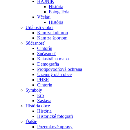
HÁJNIK
História
Fotogaléria
Včelári
História
Události v obci
Kam za kulturou
Kam za športom
Súčasnosť
Cintorín
Súčasnosť
Katastrálna mapa
Demografia
Protipovodňová ochrana
Územný plán obce
PHSR
Cintorín
Symboly
Erb
Zástava
História obce
História
Historické fotografi
Ďalšie
Pozemkové úpravy