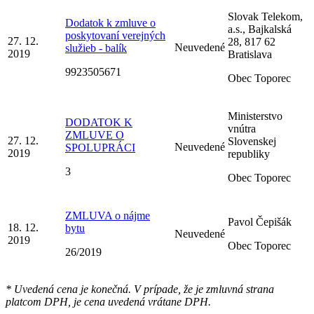
Slovak Telekom,
Dodatok k zmluve o
a.s., Bajkalská
poskytovaní verejných
27. 12.
28, 817 62
Neuvedené
služieb - balík
2019
Bratislava
9923505671
Obec Toporec
Ministerstvo
DODATOK K
vnútra
ZMLUVE O
27. 12.
Slovenskej
Neuvedené
SPOLUPRÁCI
2019
republiky
3
Obec Toporec
ZMLUVA o nájme
Pavol Čepišák
18. 12.
bytu
Neuvedené
2019
Obec Toporec
26/2019
* Uvedená cena je konečná. V prípade, že je zmluvná strana
platcom DPH, je cena uvedená vrátane DPH.