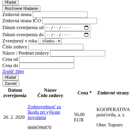
Hľadať
Rozšírené hľadanie
Zmluvná strana
Zmluvná strana IČO
Dátum zverejnenia od
Dátum zverejnenia do
Zverejnený v roku
Číslo zmluvy
Názov / Predmet zmluvy
Cena od
Cena do
Zrušiť filter
Zavrieť
Dátum
Názov
Cena *
Zmluvné strany
zverejnenia
Číslo zmluvy
Zodpovednosť za
KOOPERATIVA
škodu pri výkone
50,00
poisťovňa, a. s.
26. 2. 2020
povolania
EUR
Obec Toporec
6606596870