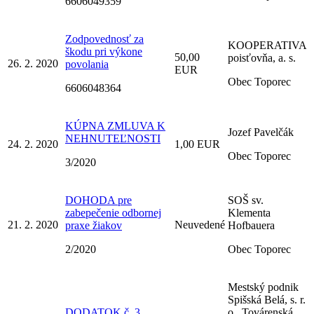
6606049359
Zodpovednosť za
KOOPERATIVA
škodu pri výkone
50,00
poisťovňa, a. s.
26. 2. 2020
povolania
EUR
Obec Toporec
6606048364
KÚPNA ZMLUVA K
Jozef Pavelčák
NEHNUTEĽNOSTI
24. 2. 2020
1,00 EUR
Obec Toporec
3/2020
DOHODA pre
SOŠ sv.
zabepečenie odbornej
Klementa
21. 2. 2020
Neuvedené
praxe žiakov
Hofbauera
2/2020
Obec Toporec
Mestský podnik
Spišská Belá, s. r.
DODATOK č. 3
o., Továrenská