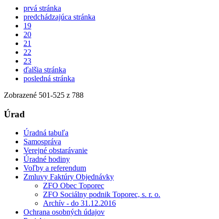
prvá stránka
predchádzajúca stránka
19
20
21
22
23
ďalšia stránka
posledná stránka
Zobrazené
501
-
525
z 788
Úrad
Úradná tabuľa
Samospráva
Verejné obstarávanie
Úradné hodiny
Voľby a referendum
Zmluvy Faktúry Objednávky
ZFO Obec Toporec
ZFO Sociálny podnik Toporec, s. r. o.
Archív - do 31.12.2016
Ochrana osobných údajov