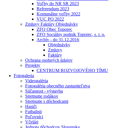
Voľby do NR SR 2023
Referendum 2023
Komunálne voľby 2022
VUC PO 2022
Zmluvy Faktúry Objednávky
ZFO Obec Toporec
ZFO Sociálny podnik Toporec, s. r. o.
Archív - do 31.12.2016
Objednávky
Zmluvy
Faktúry
Ochrana osobných údajov
Projekty
CENTRUM ROZVOJOVÉHO TÍMU
Fotogaleria
Videogaléria
Fotogaléria obecného zastupiteľstva
Súčasnost - výstavba
Stretnutie rodákov
Stretnutie s dôchodcami
Hasiči
Futbalisti
Poľovníci
Včelári
Jednota dôchodcov Slovenska