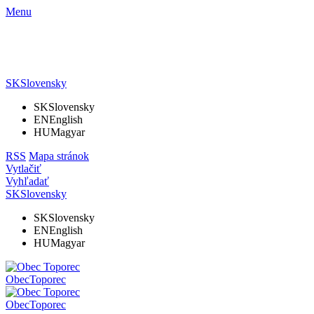
Menu
SK
Slovensky
SK
Slovensky
EN
English
HU
Magyar
RSS
Mapa stránok
Vytlačiť
Vyhľadať
SK
Slovensky
SK
Slovensky
EN
English
HU
Magyar
Obec
Toporec
Obec
Toporec