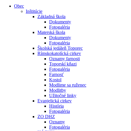
Obec
Inštitúcie
Základná škola
Dokumenty
Fotogaléria
Materská škola
Dokumenty
Fotogaléria
Školská jedáleň Toporec
Rímskokatolícká cirkev
Oznamy farnosti
Toporskí kňazi
Fotogaléria
Farnosť
Kostol
Modlime sa ruženec
Modlitby
Užitočné linky
Evanjelická cirkev
História
Fotogaléria
ZO DHZ
Oznamy
Fotogaléria