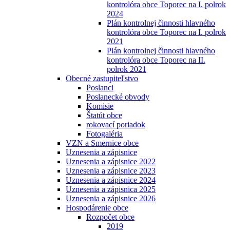
kontrolóra obce Toporec na I. polrok
2024
Plán kontrolnej činnosti hlavného
kontrolóra obce Toporec na I. polrok
2021
Plán kontrolnej činnosti hlavného
kontrolóra obce Toporec na II.
polrok 2021
Obecné zastupitel'stvo
Poslanci
Poslanecké obvody
Komisie
Štatút obce
rokovací poriadok
Fotogaléria
VZN a Smernice obce
Uznesenia a zápisnice
Uznesenia a zápisnice 2022
Uznesenia a zápisnice 2023
Uznesenia a zápisnice 2024
Uznesenia a zápisnica 2025
Uznesenia a zápisnice 2026
Hospodárenie obce
Rozpočet obce
2019